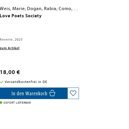
Weis, Marie; Dogan, Rabia; Como, Sophia; Fast, Valentina; Wiley, Jennifer; Köpke, Tina; Braun, Ruby; Seyfried, Leandra; Ukena, Janine; Santos de Lima, Gabriella; Jayawanth, Mounia; Stehl, Anabelle; Neumeier, Marina
Love Poets Society
Reverie, 2025
zum Artikel
18,00 €
Versandkostenfrei in DE
In den Warenkorb
SOFORT LIEFERBAR