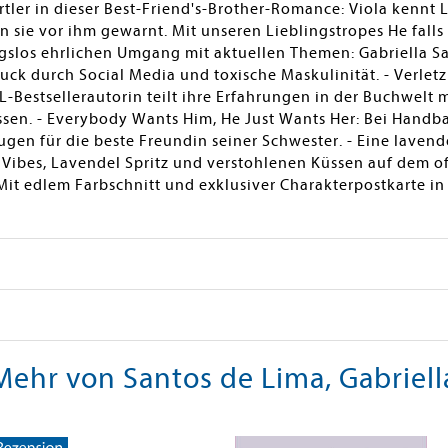
rtler in dieser Best-Friend's-Brother-Romance: Viola kennt 
 sie vor ihm gewarnt. Mit unseren Lieblingstropes He falls 
ungslos ehrlichen Umgang mit aktuellen Themen: Gabriella S
ck durch Social Media und toxische Maskulinität. - Verletz
L-Bestsellerautorin teilt ihre Erfahrungen in der Buchwelt m
sen. - Everybody Wants Him, He Just Wants Her: Bei Handball
ugen für die beste Freundin seiner Schwester. - Eine lavend
 Vibes, Lavendel Spritz und verstohlenen Küssen auf dem 
it edlem Farbschnitt und exklusiver Charakterpostkarte in 
Mehr von Santos de Lima, Gabriell