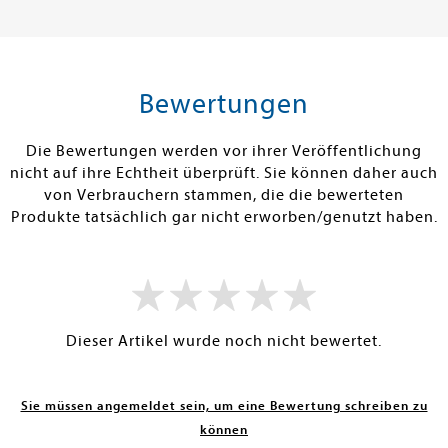
16,00 €
13,99 €
tenfrei in DE
Versandkostenfrei in DE
Versandkos
rb
Warenkorb
Warenko
Bewertungen
RBAR
SOFORT LIEFERBAR
SOFORT LIEFE
Die Bewertungen werden vor ihrer Veröffentlichung
nicht auf ihre Echtheit überprüft. Sie können daher auch
von Verbrauchern stammen, die die bewerteten
Produkte tatsächlich gar nicht erworben/genutzt haben.
Dieser Artikel wurde noch nicht bewertet.
Sie müssen angemeldet sein, um eine Bewertung schreiben zu
können