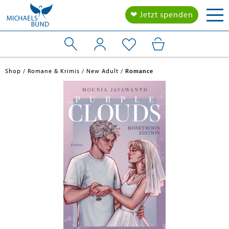
Tog
❤ Jetzt spenden
nav
Shop
Romane & Krimis
New Adult
Romance