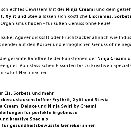
schlechtes Gewissen! Mit der
Ninja Creami
und dem gezielt
t, Xylit und Stevia
lassen sich köstliche
Eiscremes, Sorbet
n Organismus haben - für süßen Genuss ohne Reue!
lsüße, Agavendicksaft oder Fruchtzucker ähnlich wie Indus
chonender auf den Körper und ermöglichen Genuss ohne nega
 die gesamte Bandbreite der Funktionen der
Ninja Creami
u
eeignet. Von klassischen Eissorten bis zu kreativen Special
zum sofort Nachmachen.
ür Eis, Sorbets und mehr
eraustauschstoffen: Erythrit, Xylit und Stevia
ja Creami Deluxe und Ninja Swirl by Creami
nleitungen für perfekte Ergebnisse
 und kreative Specials
l für gesundheitsbewusste Genießer:innen