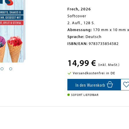
Frech, 2026
Softcover
2. Aufl., 128 S.
Abmessung:
170 mm x 10 mm 
Sprache:
Deutsch
ISBN/EAN:
9783735854582
14,99 €
(inkl. MwSt.)
Versandkostenfrei in DE
In den Warenkorb
SOFORT LIEFERBAR