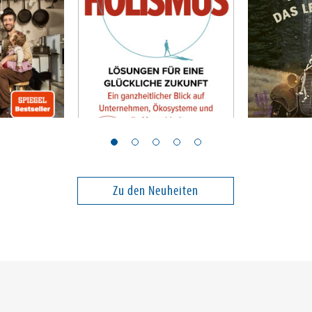
Otto, Benjamin
Watson, Chri
of
Holismus
Warum ic
liebe
Zu den Neuheiten
17,00 €
24,00 €
ei in DE
Versandkostenfrei in DE
Versandko
Warenkorb
Warenk
SOFORT LIEFERBAR
SOFORT LIE