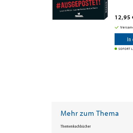
12,95 
i in DE
Versan
enkorb
In
SOFORT L
Mehr zum Thema
Themenkochbücher