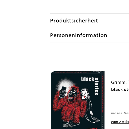
Produktsicherheit
Personeninformation
Grimm,
Anno Kochbuch
black s
H, 2025
moses. Ve
zum Artik