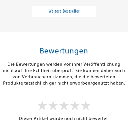
an
Kommer, Gerd
rezepte
Souverän investieren mit
Intelligent V
Indexfonds und ETFs
schützen
Weitere Bestseller
29,95 €
39,00 €
tenfrei in DE
Versandkostenfrei in DE
Versandkos
rb
Warenkorb
Warenko
Bewertungen
RBAR
SOFORT LIEFERBAR
SOFORT LIEFE
Die Bewertungen werden vor ihrer Veröffentlichung
nicht auf ihre Echtheit überprüft. Sie können daher auch
von Verbrauchern stammen, die die bewerteten
Produkte tatsächlich gar nicht erworben/genutzt haben.
Dieser Artikel wurde noch nicht bewertet.