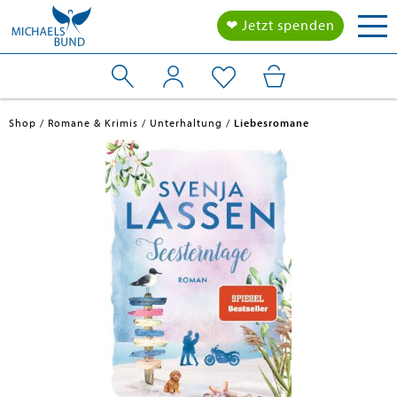
Tog
❤ Jetzt spenden
nav
Shop
Romane & Krimis
Unterhaltung
Liebesromane