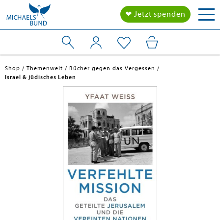
Tog
❤ Jetzt spenden
nav
Shop
Themenwelt
Bücher gegen das Vergessen
Israel & jüdisches Leben
en submenu
en submenu