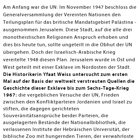
wurde 1907 der Grundstein für das Auguste-Viktoria-
Am Anfang war die UN: Im November 1947 beschloss die
Hospital gelegt, 1925 die Hebräische Universität
Generalversammlung der Vereinten Nationen den
gegründet, 1927 der War Cemetary für Gefallene aus
Teilungsplan für das britische Mandatsgebiet Palästina -
Großbritannien, Australien und Neuseeland gestaltet,
ausgenommen Jerusalem. Diese Stadt, auf die alle drei
1930 die Nationalbibliothek errichtet und 1934 das
monotheistischen Religionen Anspruch erhoben und
bedeutende Hadassah Krankenhaus eröffnet. Doch die
Situation der in der Exklave eingeschlossenen
dies bis heute tun, sollte ungeteilt in die Obhut der UN
Institutionen führte durchwegs zu Spannungen
übergehen. Doch der Israelisch-Arabische Krieg
zwischen Israel, Jordanien und den Kontrollgremien der
vereitelte 1948 diesen Plan. Jerusalem wurde in Ost und
UN. Obwohl der von Israel siegreich beendete
West geteilt mit einer Exklave im Nordosten der Stadt.
Sechstagekrieg (1967) den Exklave-Status auf dem
Die Historikerin Yfaat Weiss untersucht zum ersten
Skopusberg beendete und Israel seine territorialen
Mal auf der Basis der weltweit verstreuten Quellen die
Interessen gegen Ägypten, Syrien und Jordanien
Geschichte dieser Exklave bis zum Sechs-Tage-Krieg
durchsetzen konnte, wurde das Ziel der Ausweitung des
1967:
die vergeblichen Versuche der UN, Frieden
Staatsgebiets weiterverfolgt – nicht nur militärisch,
zwischen den Konfliktparteien Jordanien und Israel zu
sondern auch durch eine gezielte Siedlungspolitik. Ein
stiften, die dagegen gerichteten
hochinteressantes, jedoch spezielles Thema! Nur für
Souveränitätsansprüche beider Parteien, die
große Bestände mit geschichtlich interessiertem
ausgelagerten Bestände der Nationalbibliothek, die
Leserkreis!
verlassenen Institute der Hebräischen Universität, der
biblische Zoo mit hungernden Tieren, der verwahrloste