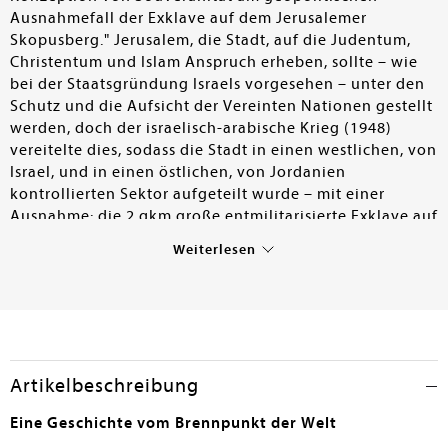
Ausnahmefall der Exklave auf dem Jerusalemer
Skopusberg." Jerusalem, die Stadt, auf die Judentum,
Christentum und Islam Anspruch erheben, sollte – wie
bei der Staatsgründung Israels vorgesehen – unter den
Schutz und die Aufsicht der Vereinten Nationen gestellt
werden, doch der israelisch-arabische Krieg (1948)
vereitelte dies, sodass die Stadt in einen westlichen, von
Israel, und in einen östlichen, von Jordanien
kontrollierten Sektor aufgeteilt wurde – mit einer
Ausnahme: die 2 qkm große entmilitarisierte Exklave auf
dem Skopusberg, die unter der Schirmherrschaft der
Weiterlesen
UNO stand. Die von der Autorin ausführlich
nachgezeichnete Geschichte dieses Berges steht
beispielhaft für die Strategie des Staates Israel, das 1948
bei der Staatsgründung zugesprochene Gebiet zu
vergrößern, was ja auch an den zahlreichen
Auseinandersetzungen mit den angrenzenden Ländern
Artikelbeschreibung
in der Vergangenheit und Gegenwart deutlich wird.
Bereits vor der Staatsgründung wurden auf dem
Eine Geschichte vom Brennpunkt der Welt
Skopusberg bedeutende Einrichtungen begründet: so