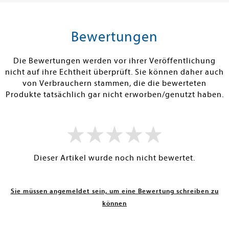
tenfrei in DE
Versandkostenfrei in DE
Versandkos
rb
Warenkorb
Warenko
Bewertungen
RBAR
SOFORT LIEFERBAR
SOFORT LIEFE
Die Bewertungen werden vor ihrer Veröffentlichung
nicht auf ihre Echtheit überprüft. Sie können daher auch
von Verbrauchern stammen, die die bewerteten
Produkte tatsächlich gar nicht erworben/genutzt haben.
Dieser Artikel wurde noch nicht bewertet.
Sie müssen angemeldet sein, um eine Bewertung schreiben zu
können