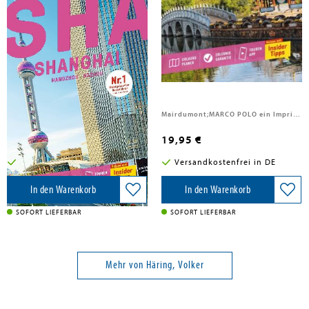
Meyer-Zenk, Sabine; Hauser, Françoise; Häring, Volker; Schütte, Hans-Wilm
Schütte, Hans Wilm; Häring, Volker
MARCO POLO Reiseführer
MARCO POLO Reiseführer China
Shanghai, Sozhou, Hangzhou
Mairdumont, 2026
Mairdumont;MARCO POLO ein Imprint von MAIRDUMONT, 2025
17,95 €
19,95 €
Versandkostenfrei in DE
Versandkostenfrei in DE
In den Warenkorb
In den Warenkorb
SOFORT LIEFERBAR
SOFORT LIEFERBAR
Mehr von Häring, Volker