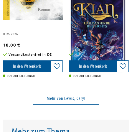
Lewis, Caryl
Lewis, Caryl
Wenn die Bienen schweigen
Kian und das Erbe des Lichts
DTV, 2026
Karibu, 2026
18,00 €
16,99 €
Versandkostenfrei in DE
Versandkostenfrei in DE
In den Warenkorb
In den Warenkorb
SOFORT LIEFERBAR
SOFORT LIEFERBAR
Mehr von Lewis, Caryl
Mehr zum Thema