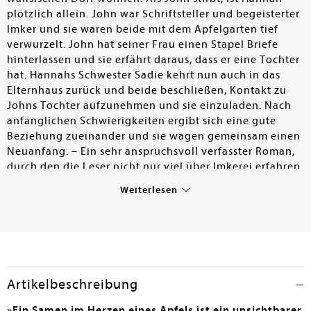
plötzlich allein. John war Schriftsteller und begeisterter
Imker und sie waren beide mit dem Apfelgarten tief
verwurzelt. John hat seiner Frau einen Stapel Briefe
hinterlassen und sie erfährt daraus, dass er eine Tochter
hat. Hannahs Schwester Sadie kehrt nun auch in das
Elternhaus zurück und beide beschließen, Kontakt zu
Johns Tochter aufzunehmen und sie einzuladen. Nach
anfänglichen Schwierigkeiten ergibt sich eine gute
Beziehung zueinander und sie wagen gemeinsam einen
Neuanfang. – Ein sehr anspruchsvoll verfasster Roman,
durch den die Leser nicht nur viel über Imkerei erfahren,
sondern vor allem auch, dass es immer einen Weg zu
Weiterlesen
einem friedlichen Miteinander gibt. Allen Büchereien
sehr zu empfehlen.
Elfriede Bergold
Artikelbeschreibung
»Ein Samen im Herzen eines Apfels ist ein unsichtbarer