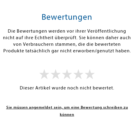
tenfrei in DE
Versandkostenfrei in DE
Versandkos
rb
Warenkorb
Warenko
Bewertungen
RBAR
SOFORT LIEFERBAR
SOFORT LIEFE
Die Bewertungen werden vor ihrer Veröffentlichung
nicht auf ihre Echtheit überprüft. Sie können daher auch
von Verbrauchern stammen, die die bewerteten
Produkte tatsächlich gar nicht erworben/genutzt haben.
Dieser Artikel wurde noch nicht bewertet.
Sie müssen angemeldet sein, um eine Bewertung schreiben zu
können