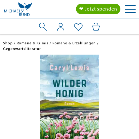
Tog
❤ Jetzt spenden
nav
Shop
Romane & Krimis
Romane & Erzählungen
Gegenwartsliteratur