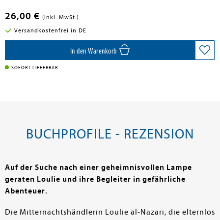
en submenu
26,00 €
(inkl. MwSt.)
Versandkostenfrei in DE
en submenu
In den Warenkorb
SOFORT LIEFERBAR
BUCHPROFILE - REZENSION
Auf der Suche nach einer geheimnisvollen Lampe
geraten Loulie und ihre Begleiter in gefährliche
Abenteuer.
Die Mitternachtshändlerin Loulie al-Nazari, die elternlos