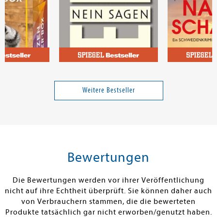
Brandt, Matthias
Ohlsson, Krist
r-Box
Nein sagen
Nachtschatten
Weitere Bestseller
Band 5
16,99 €
16,00 €
tenfrei in DE
Versandkostenfrei in DE
Versandkos
rb
Warenkorb
Warenko
Bewertungen
RBAR
SOFORT LIEFERBAR
SOFORT LIEFE
Die Bewertungen werden vor ihrer Veröffentlichung
nicht auf ihre Echtheit überprüft. Sie können daher auch
von Verbrauchern stammen, die die bewerteten
Produkte tatsächlich gar nicht erworben/genutzt haben.