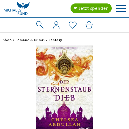
Tog
❤ Jetzt spenden
nav
Shop
Romane & Krimis
Fantasy
en submenu