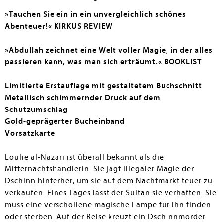
bilden der wunderschöne Farbschnitt und das Cover. –
»Tauchen Sie ein in ein unvergleichlich schönes
Für Büchereien mit Fans von anspruchsvoller
Abenteuer!« KIRKUS REVIEW
Fantasyliteratur wärmstens zu empfehlen.
»Abdullah zeichnet eine Welt voller Magie, in der alles
Elisabeth Kemper
passieren kann, was man sich erträumt.«
BOOKLIST
Limitierte Erstauflage mit gestaltetem Buchschnitt
Metallisch schimmernder Druck auf dem
Schutzumschlag
Gold-geprägerter Bucheinband
Vorsatzkarte
Loulie al-Nazari ist überall bekannt als die
Mitternachtshändlerin. Sie jagt illegaler Magie der
Dschinn hinterher, um sie auf dem Nachtmarkt teuer zu
verkaufen. Eines Tages lässt der Sultan sie verhaften. Sie
muss eine verschollene magische Lampe für ihn finden
oder sterben. Auf der Reise kreuzt ein Dschinnmörder