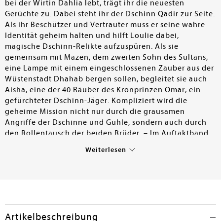
bei der Wirtin Dahlia lebt, trägt ihr die neuesten
Gerüchte zu. Dabei steht ihr der Dschinn Qadir zur Seite.
Als ihr Beschützer und Vertrauter muss er seine wahre
Identität geheim halten und hilft Loulie dabei,
magische Dschinn-Relikte aufzuspüren. Als sie
gemeinsam mit Mazen, dem zweiten Sohn des Sultans,
eine Lampe mit einem eingeschlossenen Zauber aus der
Wüstenstadt Dhahab bergen sollen, begleitet sie auch
Aisha, eine der 40 Räuber des Kronprinzen Omar, ein
gefürchteter Dschinn-Jäger. Kompliziert wird die
geheime Mission nicht nur durch die grausamen
Angriffe der Dschinne und Guhle, sondern auch durch
den Rollentausch der beiden Brüder. – Im Auftaktband
ihres Fantasyepos stellt Chelsea Abdullah eine Welt
Weiterlesen
voller Magie, Verrat und Gefahr im Stil von
Tausendundeiner Nacht dar, beschreibt die Schauplätze
detailliert und atmosphärisch und lässt die Figuren
lebendig wirken. Durch geschickten Perspektivwechsel
werden wechselnde Allianzen unter den Protagonisten
in die vielschichtige Erzählung mit ihren Intrigen und
Artikelbeschreibung
Machtkämpfen eingewoben. Ein optisches Highlight