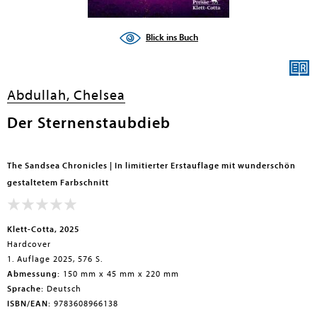
Blick ins Buch
en submenu
en submenu
Abdullah, Chelsea
en submenu
Der Sternenstaubdieb
en submenu
en submenu
The Sandsea Chronicles | In limitierter Erstauflage mit wunderschön
gestaltetem Farbschnitt
en submenu
en submenu
Klett-Cotta, 2025
Hardcover
en submenu
1. Auflage 2025, 576 S.
Abmessung:
150 mm x 45 mm x 220 mm
Sprache:
Deutsch
en submenu
ISBN/EAN:
9783608966138