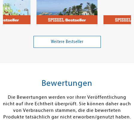
 Maar, Paul
Bannalec, Jean-Luc
Heuermann, C
 das Sams 1.
Bretonischer Glanz
Staatenlos
Weitere Bestseller
ine
Band 15
15,00 €
18,00 €
tenfrei in DE
Versandkostenfrei in DE
Versandkos
rb
Warenkorb
Vorbestel
Bewertungen
RBAR
SOFORT LIEFERBAR
LIEFERBAR IN
TAGEN
Die Bewertungen werden vor ihrer Veröffentlichung
nicht auf ihre Echtheit überprüft. Sie können daher auch
von Verbrauchern stammen, die die bewerteten
Produkte tatsächlich gar nicht erworben/genutzt haben.