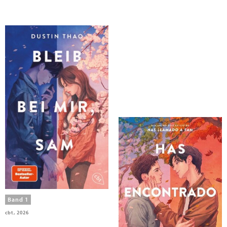
Thao, Dustin
Thao, Dustin
Bleib bei mir, Sam
Has Encontrado a Oliver
Band 1
cbt, 2026
Urano World, 2026