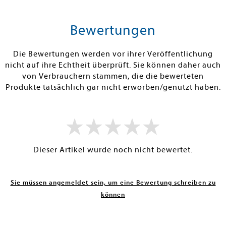
tenfrei in DE
Versandkostenfrei in DE
Versandkos
rb
Warenkorb
Warenko
Bewertungen
RBAR
SOFORT LIEFERBAR
SOFORT LIEFE
Die Bewertungen werden vor ihrer Veröffentlichung
nicht auf ihre Echtheit überprüft. Sie können daher auch
von Verbrauchern stammen, die die bewerteten
Produkte tatsächlich gar nicht erworben/genutzt haben.
Dieser Artikel wurde noch nicht bewertet.
Sie müssen angemeldet sein, um eine Bewertung schreiben zu
können