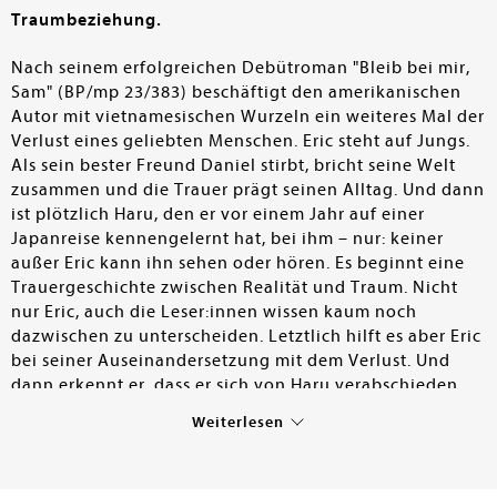
Traumbeziehung.
Nach seinem erfolgreichen Debütroman "Bleib bei mir,
Sam" (BP/mp 23/383) beschäftigt den amerikanischen
Autor mit vietnamesischen Wurzeln ein weiteres Mal der
Verlust eines geliebten Menschen. Eric steht auf Jungs.
Als sein bester Freund Daniel stirbt, bricht seine Welt
zusammen und die Trauer prägt seinen Alltag. Und dann
ist plötzlich Haru, den er vor einem Jahr auf einer
Japanreise kennengelernt hat, bei ihm – nur: keiner
außer Eric kann ihn sehen oder hören. Es beginnt eine
Trauergeschichte zwischen Realität und Traum. Nicht
nur Eric, auch die Leser:innen wissen kaum noch
dazwischen zu unterscheiden. Letztlich hilft es aber Eric
bei seiner Auseinandersetzung mit dem Verlust. Und
dann erkennt er, dass er sich von Haru verabschieden
muss, um selbst wieder zu leben. – Ein faszinierender
Weiterlesen
Roman, der die Leser:innen sofort mit klarer Sprache,
bestechend lebendig beschriebenen Protagonisten und
einem fesselnden Handlungsstrang im Buch festhält.