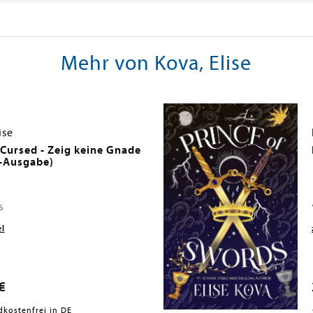
Mehr von Kova, Elise
ise
Cursed - Zeig keine Gnade
-Ausgabe)
6
el
€
dkostenfrei in DE