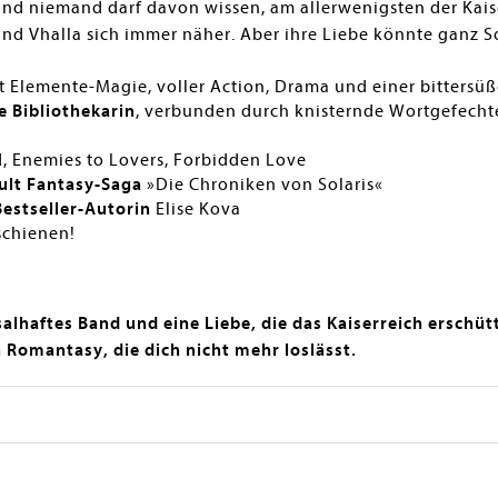
 und niemand darf davon wissen, am allerwenigsten der Kai
d Vhalla sich immer näher. Aber ihre Liebe könnte ganz S
 Elemente-Magie, voller Action, Drama und einer bitters
e Bibliothekarin
, verbunden durch knisternde Wortgefechte
, Enemies to Lovers, Forbidden Love
lt Fantasy-Saga
»Die Chroniken von Solaris«
estseller-Autorin
Elise Kova
schienen!
alhaftes Band und eine Liebe, die das Kaiserreich erschüt
 Romantasy, die dich nicht mehr loslässt.