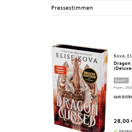
Pressestimmen
Kova, El
s
Dragon 
(Deluxe
Band 1
S, 2026
Piper, 202
zum Artik
28,00 
i in DE
Versan