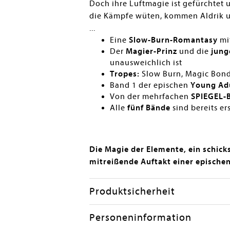
Doch ihre Luftmagie ist gefürchtet
die Kämpfe wüten, kommen Aldrik un
...
Eine
Slow-Burn-Romantasy
mit
Der
Magier-Prinz
und die
jung
unausweichlich ist
Tropes:
Slow Burn, Magic Bond
Band 1 der epischen
Young Adu
Von der mehrfachen
SPIEGEL-B
Alle
fünf Bände
sind bereits er
Die Magie der Elemente, ein schicks
mitreißende Auftakt einer epischen
Produktsicherheit
Personeninformation