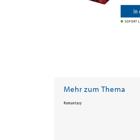
enkorb
In
SOFORT L
Mehr zum Thema
Romantasy