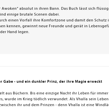
ir Awoken“ absolut in ihren Bann. Das Buch lässt sich flüss
ind einige brutale Scenen dabei.
urch einen Vorfall ihre Komfortzone und damit den Schutz 
hen kennen, gewinnt neue Freunde und gerät in Lebensgefä
 der Hand legen.
er Gabe - und ein dunkler Prinz, der ihre Magie erweckt
 Welt aus Büchern. Bis eine einzige Nacht ihr Leben für imme
, wurde im Krieg tödlich verwundet. Als Vhalla sein Leben 
ischen ihr und dem Prinzen - denn Vhalla ist eine Windläuf