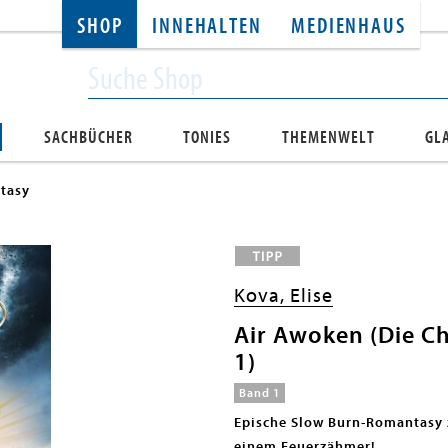
SHOP
INNEHALTEN
MEDIENHAUS
SACHBÜCHER
TONIES
THEMENWELT
GL
tasy
Kova, Elise
Air Awoken (Die Ch
1)
Band 1
Epische Slow Burn-Romantasy 
einem Feuerzähmer!