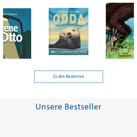
Applegate, Katherine
Donaldson, Ju
Otto.
Odda
Papa?!
Zu den Neuheiten
20,00 €
20,00 €
Unsere Bestseller
tenfrei in DE
Versandkostenfrei in DE
Versandkos
rb
Warenkorb
Warenko
RBAR
SOFORT LIEFERBAR
SOFORT LIEFE