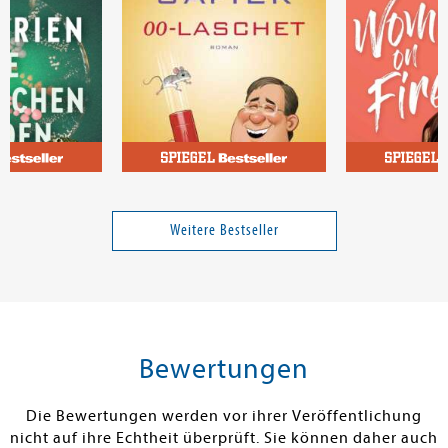
ter
Safier, David
de Liz, Sheila
e heimlichen
00-Laschet
Woman on Fir
Weitere Bestseller
Band 00317
23,00 €
18,00 €
tenfrei in DE
Versandkostenfrei in DE
Versandkos
rb
Warenkorb
Warenko
Bewertungen
RBAR
SOFORT LIEFERBAR
SOFORT LIEFE
Die Bewertungen werden vor ihrer Veröffentlichung
nicht auf ihre Echtheit überprüft. Sie können daher auch