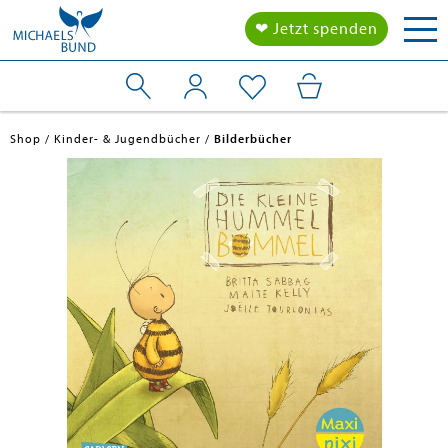
Tog
❤ Jetzt spenden
nav
Shop
Kinder- & Jugendbücher
Bilderbücher
en submenu