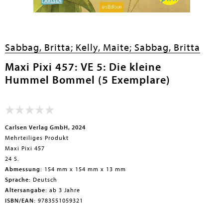
en submenu
Sabbag, Britta;
Kelly, Maite;
Sabbag, Britta
en submenu
Maxi Pixi 457: VE 5: Die kleine
en submenu
Hummel Bommel (5 Exemplare)
en submenu
en submenu
en submenu
Carlsen Verlag GmbH, 2024
Mehrteiliges Produkt
Maxi Pixi 457
24 S.
Abmessung:
154 mm x 154 mm x 13 mm
Sprache:
Deutsch
Altersangabe:
ab 3 Jahre
ISBN/EAN:
9783551059321
en submenu