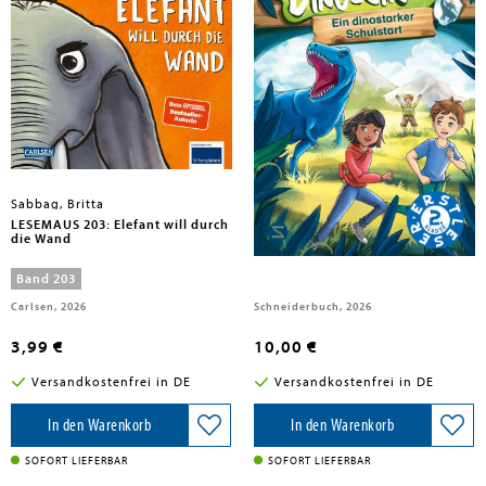
Sabbag, Britta
Sabbag, Britta; Thilo
LESEMAUS 203: Elefant will durch
Die Dinoschule. Ein dinostarker
die Wand
Schulstart
Band 203
Carlsen, 2026
Schneiderbuch, 2026
3,99 €
10,00 €
Versandkostenfrei in DE
Versandkostenfrei in DE
In den Warenkorb
In den Warenkorb
SOFORT LIEFERBAR
SOFORT LIEFERBAR