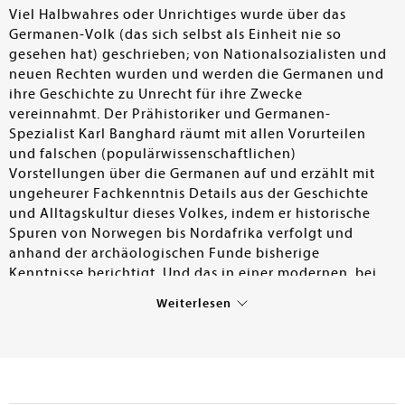
Viel Halbwahres oder Unrichtiges wurde über das
Germanen-Volk (das sich selbst als Einheit nie so
gesehen hat) geschrieben; von Nationalsozialisten und
neuen Rechten wurden und werden die Germanen und
ihre Geschichte zu Unrecht für ihre Zwecke
vereinnahmt. Der Prähistoriker und Germanen-
Spezialist Karl Banghard räumt mit allen Vorurteilen
und falschen (populärwissenschaftlichen)
Vorstellungen über die Germanen auf und erzählt mit
ungeheurer Fachkenntnis Details aus der Geschichte
und Alltagskultur dieses Volkes, indem er historische
Spuren von Norwegen bis Nordafrika verfolgt und
anhand der archäologischen Funde bisherige
Kenntnisse berichtigt. Und das in einer modernen, bei
allem wissenschaftlichen Background lockeren Sprache.
Weiterlesen
Dieses Buch eignet sich deshalb auch für jüngere Leser
(ab etwa 16 Jahren), denn Banghard schafft immer
wieder Bezüge zur Gegenwart und gibt den Germanen
somit einen richtigen Sitz im Leben. – Allen Beständen
sehr zu empfehlen.