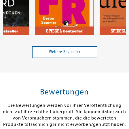
e
Welk, Sarah
Linartas, Mar
tschnecken-
FREI - Bester Sommer (FREI
Unverdiente U
1)
Weitere Bestseller
Band 1
20,00 €
15,00 €
tenfrei in DE
Versandkostenfrei in DE
Versandkos
rb
Warenkorb
Warenko
Bewertungen
RBAR
SOFORT LIEFERBAR
SOFORT LIEFE
Die Bewertungen werden vor ihrer Veröffentlichung
nicht auf ihre Echtheit überprüft. Sie können daher auch
von Verbrauchern stammen, die die bewerteten
Produkte tatsächlich gar nicht erworben/genutzt haben.