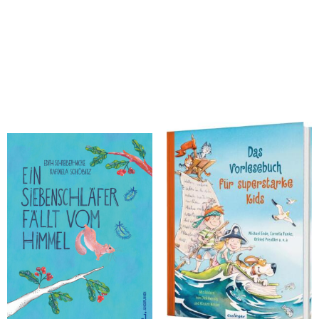
Schreiber-Wicke, Edith
Ende, Michael; Funke, Cornelia; Preußler, Otfried; Boie, Kirsten; Endres, Brigitte; Fuchs, Thomas; Bröger, Achim; Schreiber-Wicke, Edith; Brinx/Kömmerling; Pestum, Jo; Randerath, Jeanette; Zeevaert, Sigrid; Glitz, Angelika; Probst, Petra; Stier, Kattrin; Holthausen, Luise; Janisch, Heinz; Mueller, Dagmar H.; Kuckero, Ulrike; Abedi, Isabel
Ein Siebenschläfer fällt vom
Das Vorlesebuch für superstarke
Himmel
Kids