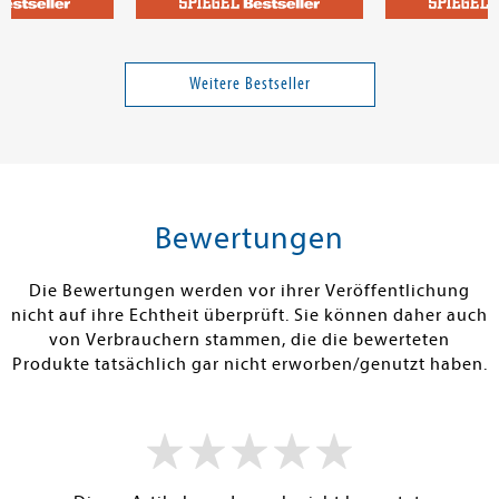
Arnim, Gabriele von
Knightley, Bri
ise - Urlaub
Abschied leben
The Exquisite
Loving Your E
Weitere Bestseller
man seinem Er
(hoffentlich) 
Band 2
rettet
13,99 €
24,00 €
tenfrei in DE
Versandkostenfrei in DE
Versandkos
rb
Warenkorb
Warenko
Bewertungen
RBAR
SOFORT LIEFERBAR
SOFORT LIEFE
Die Bewertungen werden vor ihrer Veröffentlichung
nicht auf ihre Echtheit überprüft. Sie können daher auch
von Verbrauchern stammen, die die bewerteten
Produkte tatsächlich gar nicht erworben/genutzt haben.