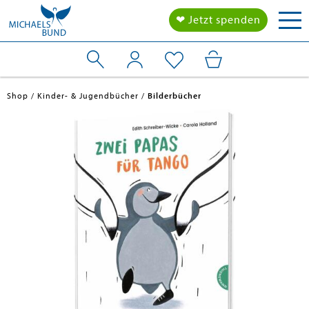
Tog
❤ Jetzt spenden
nav
Shop
Kinder- & Jugendbücher
Bilderbücher
en submenu