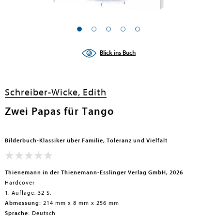
en submenu
en submenu
Blick ins Buch
en submenu
en submenu
Schreiber-Wicke, Edith
en submenu
Zwei Papas für Tango
en submenu
Bilderbuch-Klassiker über Familie, Toleranz und Vielfalt
Thienemann in der Thienemann-Esslinger Verlag GmbH, 2026
Hardcover
1. Auflage, 32 S.
Abmessung:
214 mm x 8 mm x 256 mm
en submenu
Sprache:
Deutsch