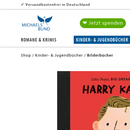
✓
Versandkostenfrei in Deutschland
❤ Jetzt spenden
ROMANE & KRIMIS
KINDER- & JUGENDBÜCHER
Shop
Kinder- & Jugendbücher
Bilderbücher
en submenu
en submenu