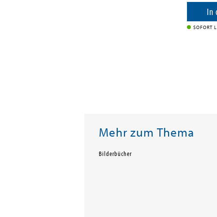
enkorb
In
SOFORT L
Mehr zum Thema
Bilderbücher