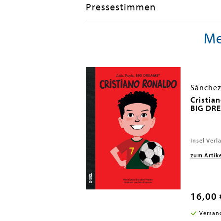
Pressestimmen
Me
 María Isabel
Sánchez
ittle People, BIG
Cristian
che Ausgabe)
BIG DRE
Insel Verl
zum Artik
16,00 
i in DE
Versan