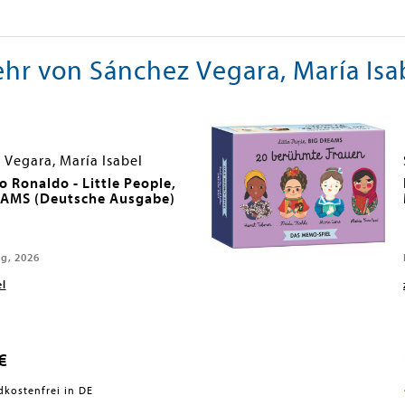
hr von Sánchez Vegara, María Isa
 Vegara, María Isabel
o Ronaldo - Little People,
AMS (Deutsche Ausgabe)
ag, 2026
el
€
dkostenfrei in DE