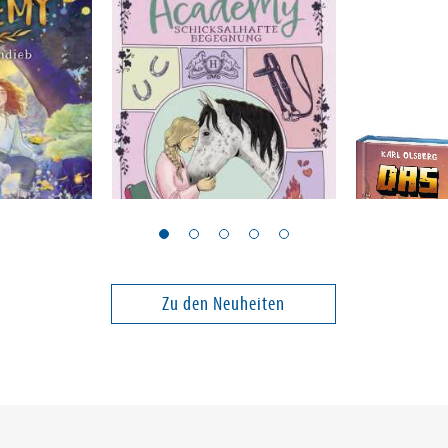
Martins, Helen
Olsberg, Kar
Academy.
Horse Academy -
Das Dorf 
Schicksalhafte
Verirrt i
Begegnung
Band 3
Band 9
Zu den Neuheiten
14,90 €
12,90 €
ei in DE
Versandkostenfrei in DE
Versandko
Warenkorb
Vorbest
SOFORT LIEFERBAR
FEHLT KURZ