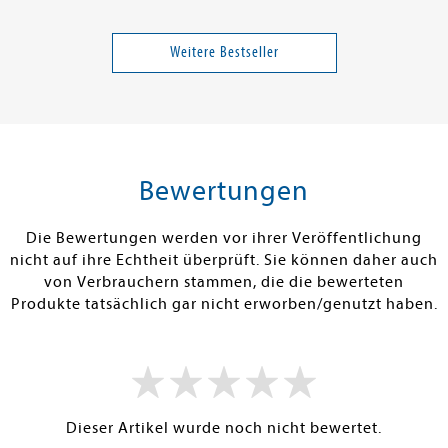
ida
Michalsen, Andreas
Nugent, Liz
in - Wurde ihr
Scheinfasten - mein
Die Wahrheit 
erhängnis?
Masterplan
Cooper
Weitere Bestseller
17,00 €
17,99 €
tenfrei in DE
Versandkostenfrei in DE
Versandkos
rb
Warenkorb
Warenko
Bewertungen
RBAR
SOFORT LIEFERBAR
SOFORT LIEFE
Die Bewertungen werden vor ihrer Veröffentlichung
nicht auf ihre Echtheit überprüft. Sie können daher auch
von Verbrauchern stammen, die die bewerteten
Produkte tatsächlich gar nicht erworben/genutzt haben.
Dieser Artikel wurde noch nicht bewertet.