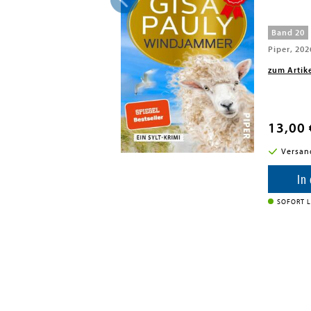
Band 20
Piper, 202
zum Artik
13,00 
i in DE
Versan
enkorb
In
SOFORT L