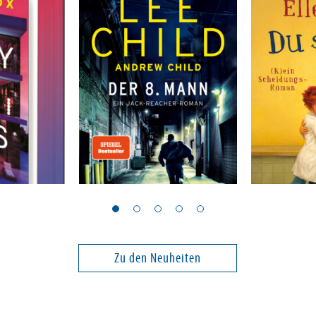
Child, Lee; Child, Andrew
Berg, Ellen
Der 8. Mann
Du schon
Band 28
Zu den Neuheiten
18,00 €
24,00 €
ei in DE
Versandkostenfrei in DE
Versandko