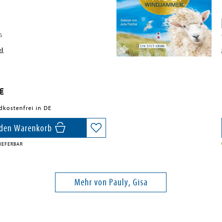
6
el
€
dkostenfrei in DE
 den Warenkorb
IEFERBAR
Mehr von Pauly, Gisa