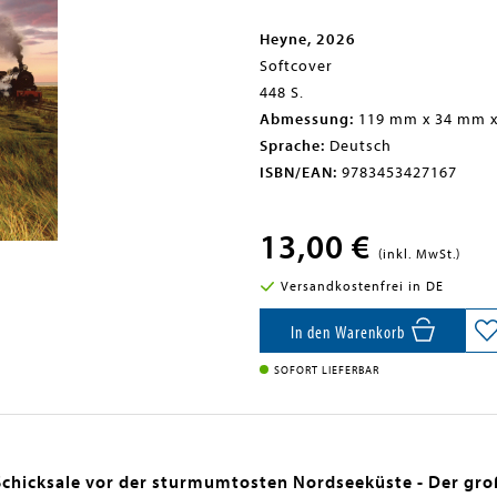
Heyne, 2026
Softcover
448 S.
Abmessung:
119 mm x 34 mm 
Sprache:
Deutsch
ISBN/EAN:
9783453427167
13,00 €
(inkl. MwSt.)
Versandkostenfrei in DE
In den Warenkorb
SOFORT LIEFERBAR
chicksale vor der sturmumtosten Nordseeküste - Der gro