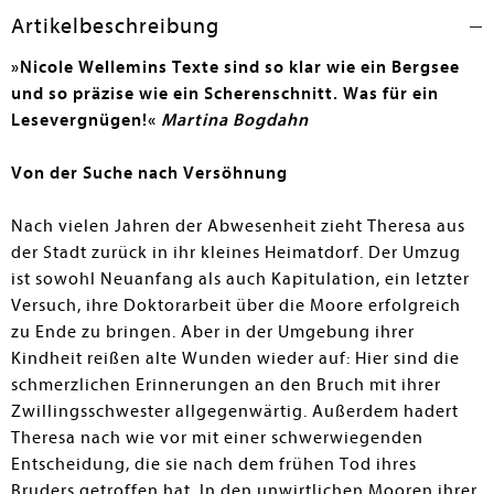
obwohl er selbst sein Coming-Out fürchtet und sich
Artikelbeschreibung
nach Zugehörigkeit sehnt. – Die Geschichte der
Zwillingsschwestern ist sehr feinfühlig und tiefgründig
»Nicole Wellemins Texte sind so klar wie ein Bergsee
erzählt. Obwohl meist aus Theresas Sicht erzählt, kommt
und so präzise wie ein Scherenschnitt. Was für ein
Chrissis Gefühlswelt nicht zu kurz und man erfährt in
Lesevergnügen!
«
Martina Bogdahn
mehreren Rückblicken, wie sehr sie selbst zu kämpfen
hatte. Als Spiegelbild für das Erlebte der Schwestern
Von der Suche nach Versöhnung
dient das Moor, in dem es nicht nur um das Überleben,
sondern auch um Anpassung und Nischen-Arten geht. –
Nach vielen Jahren der Abwesenheit zieht Theresa aus
Ein wunderbarer, sehr emotionaler Roman.
der Stadt zurück in ihr kleines Heimatdorf. Der Umzug
Stefanie Simon
ist sowohl Neuanfang als auch Kapitulation, ein letzter
Versuch, ihre Doktorarbeit über die Moore erfolgreich
zu Ende zu bringen. Aber in der Umgebung ihrer
Kindheit reißen alte Wunden wieder auf: Hier sind die
schmerzlichen Erinnerungen an den Bruch mit ihrer
Zwillingsschwester allgegenwärtig. Außerdem hadert
Theresa nach wie vor mit einer schwerwiegenden
Entscheidung, die sie nach dem frühen Tod ihres
Bruders getroffen hat. In den unwirtlichen Mooren ihrer