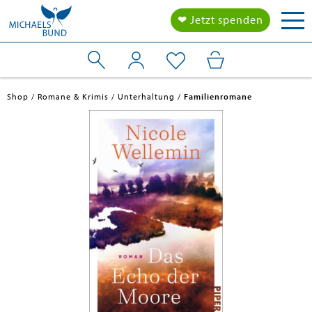
Tog
❤ Jetzt spenden
nav
Shop
Romane & Krimis
Unterhaltung
Familienromane