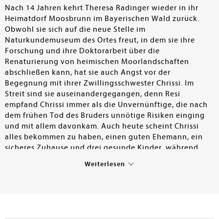
Nach 14 Jahren kehrt Theresa Radinger wieder in ihr
Heimatdorf Moosbrunn im Bayerischen Wald zurück.
Obwohl sie sich auf die neue Stelle im
Naturkundemuseum des Ortes freut, in dem sie ihre
Forschung und ihre Doktorarbeit über die
Renaturierung von heimischen Moorlandschaften
abschließen kann, hat sie auch Angst vor der
Begegnung mit ihrer Zwillingsschwester Chrissi. Im
Streit sind sie auseinandergegangen, denn Resi
empfand Chrissi immer als die Unvernünftige, die nach
dem frühen Tod des Bruders unnötige Risiken einging
und mit allem davonkam. Auch heute scheint Chrissi
alles bekommen zu haben, einen guten Ehemann, ein
sicheres Zuhause und drei gesunde Kinder, während
Theresa jährlich um ihren Job bangen muss und sich
Weiterlesen
nach einem niederschmetternden Gentest für die
Sterilisation entschieden hat. Unerwartete Hilfe
bekommen die Zwillingsschwestern durch Korbi,
Chrissis 15-jährigen Sohn, der sich mit seiner
freundlichen, spontanen Art als Brückenbauer erweist,