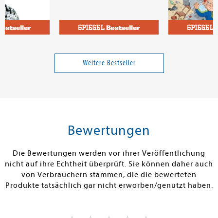
an
Andresen, Viola; Riedl, Matthias; Klasen, Jörn; Schäfer, Silja
Dietl, Erhard;
hologie des
Die Ernährungs-Docs - So
Die Olchis und
einfach geht gesund essen
Die kaputte
Weitere Bestseller
Wunschmasch
Band 1
18,00 €
19,99 €
tenfrei in DE
Versandkostenfrei in DE
Versandkos
rb
Warenkorb
Warenko
Bewertungen
RBAR
SOFORT LIEFERBAR
SOFORT LIEFE
Die Bewertungen werden vor ihrer Veröffentlichung
nicht auf ihre Echtheit überprüft. Sie können daher auch
von Verbrauchern stammen, die die bewerteten
Produkte tatsächlich gar nicht erworben/genutzt haben.