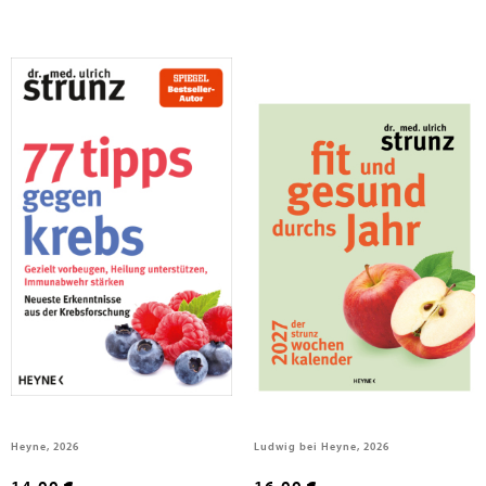
Strunz, Ulrich
Strunz, Ulrich
77 Tipps gegen Krebs
Fit und gesund durchs Jahr - Der
Strunz-Wochenkalender 2027
Heyne, 2026
Ludwig bei Heyne, 2026