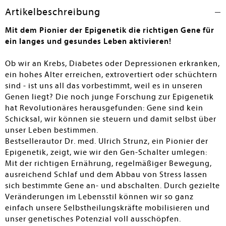
wissenschaftlichen Erkenntnissen und einem klaren
Artikelbeschreibung
Aufruf zur Eigenverantwortung. Für Fans von Dr. Strunz
ein Muss, für Neueinsteiger ein spannender Einstieg in
Mit dem Pionier der Epigenetik die richtigen Gene für
eine andere Sicht auf Gesundheit. Für alle Bestände
ein langes und gesundes Leben aktivieren!
empfohlen.
Ob wir an Krebs, Diabetes oder Depressionen erkranken,
Gudrun Schüler
ein hohes Alter erreichen, extrovertiert oder schüchtern
sind - ist uns all das vorbestimmt, weil es in unseren
Genen liegt? Die noch junge Forschung zur Epigenetik
hat Revolutionäres herausgefunden: Gene sind kein
Schicksal, wir können sie steuern und damit selbst über
unser Leben bestimmen.
Bestsellerautor Dr. med. Ulrich Strunz, ein Pionier der
Epigenetik, zeigt, wie wir den Gen-Schalter umlegen:
Mit der richtigen Ernährung, regelmäßiger Bewegung,
ausreichend Schlaf und dem Abbau von Stress lassen
sich bestimmte Gene an- und abschalten. Durch gezielte
Veränderungen im Lebensstil können wir so ganz
einfach unsere Selbstheilungskräfte mobilisieren und
unser genetisches Potenzial voll ausschöpfen.