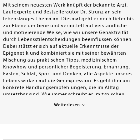
Mit seinem neuesten Werk knüpft der bekannte Arzt,
Laufexperte und Bestsellerautor Dr. Strunz an sein
lebenslanges Thema an. Diesmal geht er noch tiefer bis
zur Ebene der Gene und vermittelt auf verständliche
und motivierende Weise, wie wir unsere Genaktivität
durch Lebensstilentscheidungen beeinflussen können.
Dabei stützt er sich auf aktuelle Erkenntnisse der
Epigenetik und kombiniert sie mit seiner bewährten
Mischung aus praktischen Tipps, medizinischem
Knowhow und persönlicher Begeisterung. Ernährung,
Fasten, Schlaf, Sport und Denken, alle Aspekte unseres
Lebens wirken auf die Genexpression. Es geht ihm um
konkrete Handlungsempfehlungen, die im Alltag
umsetzbar sind. Wie immer schreibt er im typischen
Strunz­Stil: pointiert, oft provokant, aber nie langweilig.
Weiterlesen
Manche Passagen mögen überspitzt wirken, doch
gerade das macht den Reiz aus. Seine Leidenschaft für
Gesundheit und Prävention ist auf jeder Seite spürbar.
"Der Gen-Trick" ist ein motivierendes Buch für alle, die
selbst aktiv werden möchten und dies mit neuesten