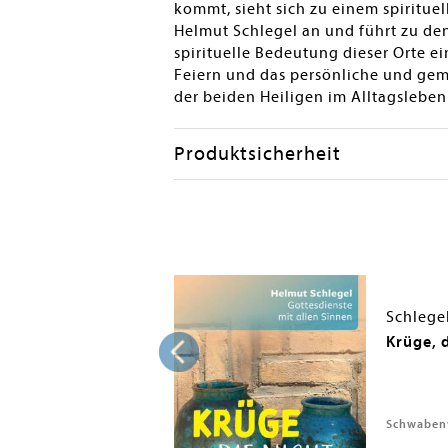
kommt, sieht sich zu einem spiritu
Helmut Schlegel an und führt zu den
spirituelle Bedeutung dieser Orte ei
Feiern und das persönliche und geme
der beiden Heiligen im Alltagsleben
Produktsicherheit
t
Schlege
te
Krüge, 
Schwabenv