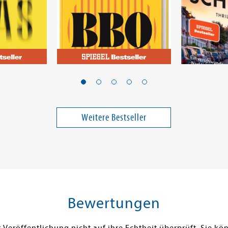
Oliver, Jamie
Mara, Andre
Jamie Oliver BBQ
Alles ihre
Weitere Bestseller
15,00 €
28,00 €
ei in DE
Versandkostenfrei in DE
Versandko
Warenkorb
Warenk
SOFORT LIEFERBAR
SOFORT LIE
Bewertungen
Veröffentlichung nicht auf ihre Echtheit überprüft. Sie 