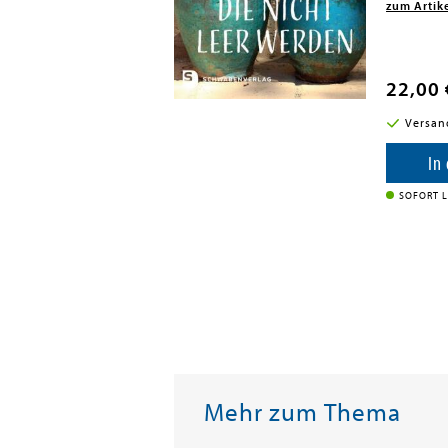
zum Artik
22,00 
i in DE
Versan
enkorb
In
SOFORT L
Mehr zum Thema