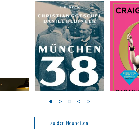
Goeschel, Christian; Hedinger, Daniel
Brown, Crai
München 38
Q
Zu den Neuheiten
36,00 €
28,00 €
ei in DE
Versandkostenfrei in DE
Versandko