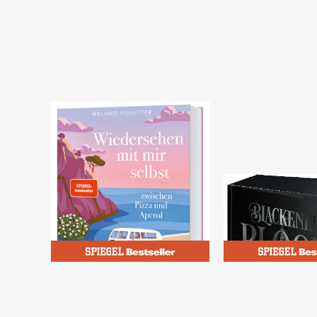
Pignitter, Melanie
Davon, Isla
Wiedersehen mit mir
Blackened Blo
selbst zwischen Pizza
(Blackened Bla
und Aperol