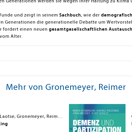
en Generationen werden sie wegen ihrer Haltung zu Klima u
Wunde und zeigt in seinem
Sachbuch
, wie der
demografisch
n Generationen die generationelle Debatte um Wertvorstel
r fordert einen neuen
gesamtgesellschaftlichen Austausc
vom Alter.
Mehr von Gronemeyer, Reimer
(Laozi), Laotse; Gronemeyer, Reimer; Wilhelm, Richard; Denffer, Enno Von
King