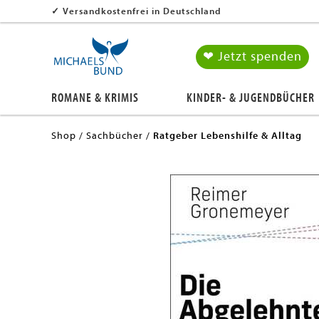
✓
Versandkostenfrei in Deutschland
❤ Jetzt spenden
ROMANE & KRIMIS
KINDER- & JUGENDBÜCHER
Shop
Sachbücher
Ratgeber Lebenshilfe & Alltag
en submenu
en submenu