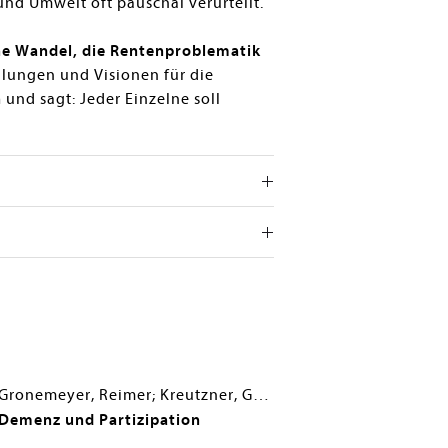
nd Umwelt oft pauschal verurteilt.
e Wandel, die Rentenproblematik
lungen und Visionen für die
h
und sagt: Jeder Einzelne soll
Gronemeyer, Reimer; Kreutzner, Gabriele; Metzger, Jonas; Schultz, Oliver
Demenz und Partizipation