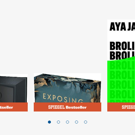
Engel, Kathinka
Jaff, Aya
od
Exposing Billionaires'
Broligarc
de 3)
Row