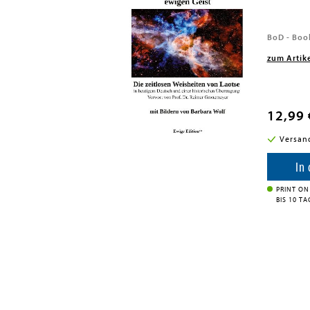
8
BoD - Boo
zum Artik
12,99 
i in DE
Versan
enkorb
In
PRINT ON
BIS 10 T