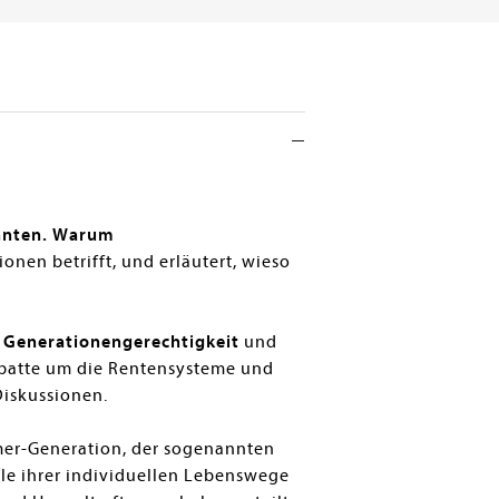
hnten. Warum
onen betrifft, und erläutert, wieso
r
Generationengerechtigkeit
und
ebatte um die Rentensysteme und
Diskussionen.
omer-Generation, der sogenannten
ele ihrer individuellen Lebenswege