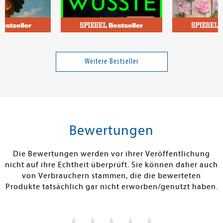
er
McFadden, Freida
Yüksel, Sophi
seine Erben
Wenn sie wüsste
Romantische 
Weitere Bestseller
Band 1
22,00 €
13,00 €
tenfrei in DE
Versandkostenfrei in DE
Versandkos
rb
Warenkorb
Warenko
Bewertungen
RBAR
SOFORT LIEFERBAR
SOFORT LIEFE
Die Bewertungen werden vor ihrer Veröffentlichung
nicht auf ihre Echtheit überprüft. Sie können daher auch
von Verbrauchern stammen, die die bewerteten
Produkte tatsächlich gar nicht erworben/genutzt haben.