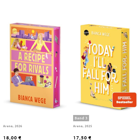
Wege, Bianca
Wege, Bianca
Hearts of LUX (1). A Recipe For
Today I'll Fall For Him (3)
Rivals
Band 3
Arena, 2026
Arena, 2025
18,00 €
17,50 €