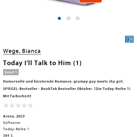
en submenu
en submenu
en submenu
Wege, Bianca
en submenu
Today I'll Talk to Him (1)
en submenu
Band 1
en submenu
Humorvolle und knisternde Romance, grumpy guy meets shy girl,
SPIEGEL-Bestseller - BookTok Bestseller Oktober. (Die Today-Reihe 1).
Mit Farbschnitt
Arena, 2023
Softcover
Today-Reihe 1
en submenu
384 S.