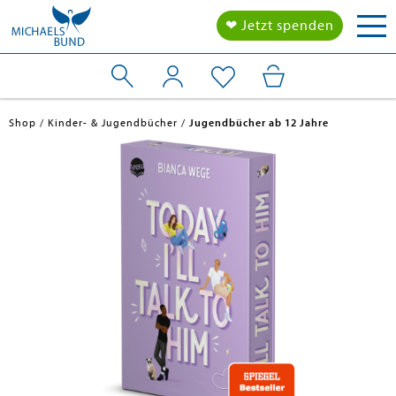
Tog
❤ Jetzt spenden
nav
Shop
Kinder- & Jugendbücher
Jugendbücher ab 12 Jahre
en submenu