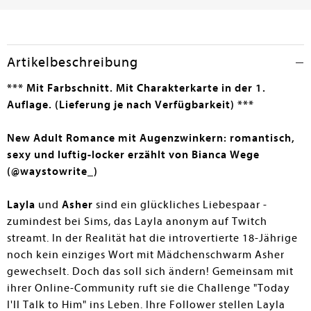
abgebildeten Unialltags und den damit einhergehenden
Problemen an mancher Stelle etwas unpassend. Dank
ihrer Naivität dürfte von der dramatischen Wendung am
Ende wohl auch niemand außer ihr selbst überrascht
Artikelbeschreibung
sein. Trotzdem lässt sich das Buch aufgrund des
flüssigen Schreibstils und der interessanten Einbettung
***
Mit Farbschnitt. Mit Charakterkarte
in der 1.
ihres Streamer-Alltags sehr gut lesen und ist für junge
Auflage. (Lieferung je nach Verfügbarkeit) ***
Erwachsene zu empfehlen.
New Adult Romance mit Augenzwinkern: romantisch,
Agnes Schmidtner
sexy und luftig-locker erzählt von Bianca Wege
(@waystowrite_)
Layla
und
Asher
sind ein glückliches Liebespaar -
zumindest bei Sims, das Layla anonym auf Twitch
streamt. In der Realität hat die introvertierte 18-Jährige
noch kein einziges Wort mit Mädchenschwarm Asher
gewechselt. Doch das soll sich ändern! Gemeinsam mit
ihrer Online-Community ruft sie die Challenge "Today
I'll Talk to Him" ins Leben. Ihre Follower stellen Layla