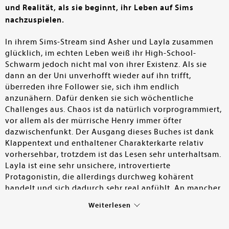
und Realität, als sie beginnt, ihr Leben auf Sims
nachzuspielen.
In ihrem Sims-Stream sind Asher und Layla zusammen
glücklich, im echten Leben weiß ihr High-School-
Schwarm jedoch nicht mal von ihrer Existenz. Als sie
dann an der Uni unverhofft wieder auf ihn trifft,
überreden ihre Follower sie, sich ihm endlich
anzunähern. Dafür denken sie sich wöchentliche
Challenges aus. Chaos ist da natürlich vorprogrammiert,
vor allem als der mürrische Henry immer öfter
dazwischenfunkt. Der Ausgang dieses Buches ist dank
Klappentext und enthaltener Charakterkarte relativ
vorhersehbar, trotzdem ist das Lesen sehr unterhaltsam.
Layla ist eine sehr unsichere, introvertierte
Protagonistin, die allerdings durchweg kohärent
handelt und sich dadurch sehr real anfühlt. An mancher
Stelle wirken ihre Eigenarten aber etwas zu überspitzt
Weiterlesen
und ihr Verhalten ist durchweg sehr jugendlich. Das
wirkt vor dem Hintergrund des sehr realistisch