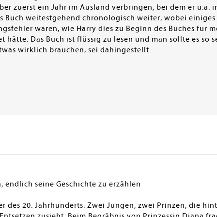
er zuerst ein Jahr im Ausland verbringen, bei dem er u.a. in
das Buch weitestgehend chronologisch weiter, wobei einige
gsfehler waren, wie Harry dies zu Beginn des Buches für m
 hätte. Das Buch ist flüssig zu lesen und man sollte es so s
twas wirklich brauchen, sei dahingestellt.
 endlich seine Geschichte zu erzählen
er des 20. Jahrhunderts: Zwei Jungen, zwei Prinzen, die hin
Entsetzen zusieht. Beim Begräbnis von Prinzessin Diana fr