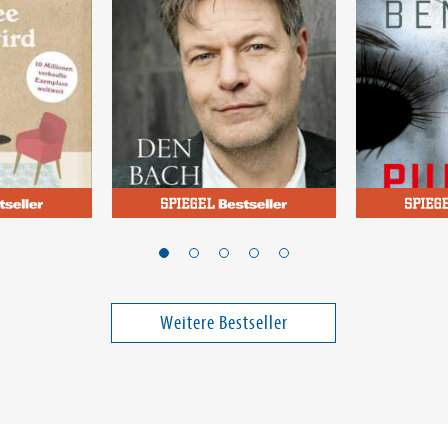
azu
Habeck, Robert
Bentow, Ma
e kalt
Den Bach rauf
Puppenhe
Band 14
Weitere Bestseller
12,00 €
18,00 €
ei in DE
Versandkostenfrei in DE
Versandko
Warenkorb
Warenk
SOFORT LIEFERBAR
SOFORT LIE