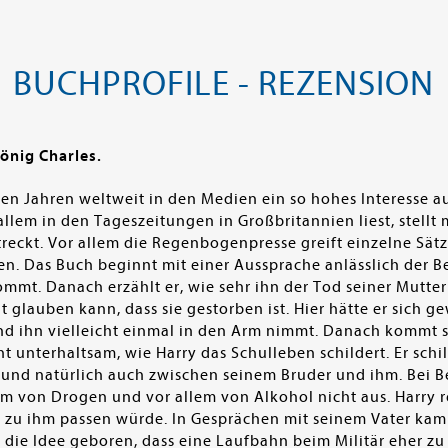
BUCHPROFILE - REZENSION
önig Charles.
ten Jahren weltweit in den Medien ein so hohes Interesse 
m in den Tageszeitungen in Großbritannien liest, stellt m
eckt. Vor allem die Regenbogenpresse greift einzelne Sätz
en. Das Buch beginnt mit einer Aussprache anlässlich der B
kommt. Danach erzählt er, wie sehr ihn der Tod seiner Mutt
t glauben kann, dass sie gestorben ist. Hier hätte er sich g
d ihn vielleicht einmal in den Arm nimmt. Danach kommt se
cht unterhaltsam, wie Harry das Schulleben schildert. Er sc
und natürlich auch zwischen seinem Bruder und ihm. Bei Ber
 von Drogen und vor allem von Alkohol nicht aus. Harry rea
 zu ihm passen würde. In Gesprächen mit seinem Vater kam a
h die Idee geboren, dass eine Laufbahn beim Militär eher 