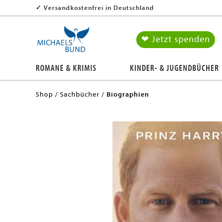
✓
Versandkostenfrei in Deutschland
❤ Jetzt spenden
ROMANE & KRIMIS
KINDER- & JUGENDBÜCHER
Shop
Sachbücher
Biographien
en submenu
en submenu