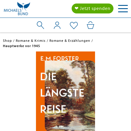
Tog
❤ Jetzt spenden
nav
Shop
Romane & Krimis
Romane & Erzählungen
Hauptwerke vor 1945