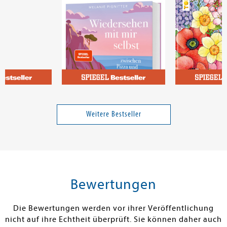
v von
Pignitter, Melanie
dieses Land
Wiedersehen mit mir selbst
Colorful World
zwischen Pizza und Aperol
Weitere Bestseller
25,00 €
19,99 €
tenfrei in DE
Versandkostenfrei in DE
Versandkos
rb
Warenkorb
Warenko
Bewertungen
RBAR
SOFORT LIEFERBAR
SOFORT LIEFE
Die Bewertungen werden vor ihrer Veröffentlichung
nicht auf ihre Echtheit überprüft. Sie können daher auch