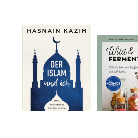
Kazim, Hasnain
Gervais, Sylwia
Der Islam und ich
Wild & ferment