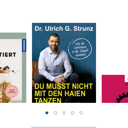
Strunz, Ulrich G.
Hilkenmeier,
iert
Du musst nicht mit den
Ehrenamt
Haien tanzen