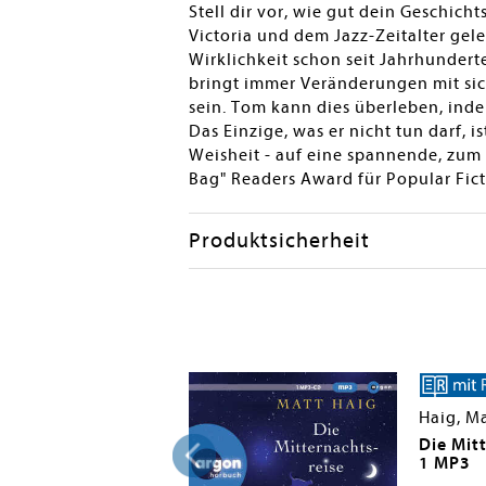
Stell dir vor, wie gut dein Geschich
Victoria und dem Jazz-Zeitalter gel
Wirklichkeit schon seit Jahrhundert
bringt immer Veränderungen mit sich.
sein. Tom kann dies überleben, indem
Das Einzige, was er nicht tun darf, i
Weisheit - auf eine spannende, zu
Bag" Readers Award für Popular Fict
Produktsicherheit
Haig, M
rain
Die Mit
1 MP3