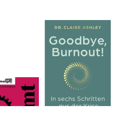
 Alexandra
Ashley, Claire
Goodbye, Burnout!
AD(H
Lebe