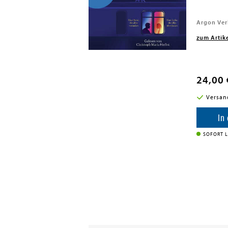
026
Argon Ver
zum Artik
24,00 
i in DE
Versan
enkorb
In
SOFORT L