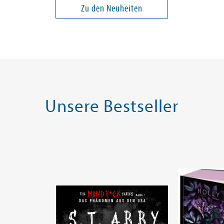
Zu den Neuheiten
22,00 €
20,00 €
ei in DE
Versandkostenfrei in DE
Versandko
Warenkorb
Warenk
SOFORT LIEFERBAR
SOFORT LIE
Unsere Bestseller