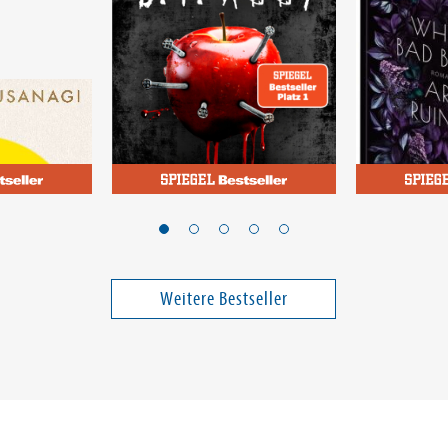
Abby, S.T.
Renee, Holly
t auf alles
Secret - Du sollst mich
Where Bad
fürchten
Ruined (G
Band 1
Band 3
Weitere Bestseller
18,00 €
12,00 €
ei in DE
Versandkostenfrei in DE
Versandko
Warenkorb
Warenk
SOFORT LIEFERBAR
SOFORT LIE