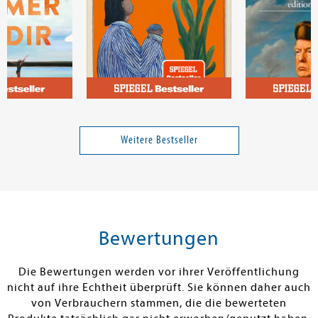
y
Kupke, Lena
Sloterdijk, Pet
it dir
Pause
Der Fürst und 
Weitere Bestseller
13,00 €
23,00 €
tenfrei in DE
Versandkostenfrei in DE
Versandkos
rb
Warenkorb
Warenko
Bewertungen
RBAR
SOFORT LIEFERBAR
SOFORT LIEFE
Die Bewertungen werden vor ihrer Veröffentlichung
nicht auf ihre Echtheit überprüft. Sie können daher auch
von Verbrauchern stammen, die die bewerteten