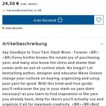
24,50 €
(inkl. MwSt.)
Versandkostenfrei in DE
In den Warenkorb
WIRD BESORGT
Artikelbeschreibung
Say Goodbye to Your Yarn Stash Woes - Forever <BR>
<BR>Every knitter knows the innate joy of purchasing
yarn, and many also know the stress and shame that
comes with an out-of-control stash. No longer! Let
bestselling author, designer and educator Marie Greene
change your outlook on buying, organizing and using
your yarn for good. With this tried-and-true guide,
you'll rediscover the joy in your stash-no yarn diets
necessary!-as you learn to find inspiration in the yarn
you already have, shop for skeins you'll actually use and
organize it all for maximum creativity. <BR><BR>Best