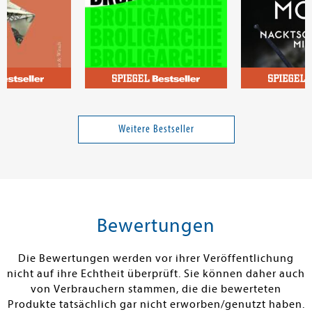
ike
Jaff, Aya
Schwarzer, Elk
Broligarchie
Mord im Nack
Milieu
Weitere Bestseller
25,00 €
23,99 €
tenfrei in DE
Versandkostenfrei in DE
Versandkos
rb
Warenkorb
Warenko
Bewertungen
RBAR
SOFORT LIEFERBAR
SOFORT LIEFE
Die Bewertungen werden vor ihrer Veröffentlichung
nicht auf ihre Echtheit überprüft. Sie können daher auch
von Verbrauchern stammen, die die bewerteten
Produkte tatsächlich gar nicht erworben/genutzt haben.