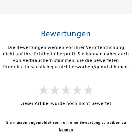
18,00 €
30,00 €
tenfrei in DE
Versandkostenfrei in DE
Versandkos
rb
Warenkorb
Warenko
Bewertungen
RBAR
SOFORT LIEFERBAR
SOFORT LIEFE
Die Bewertungen werden vor ihrer Veröffentlichung
nicht auf ihre Echtheit überprüft. Sie können daher auch
von Verbrauchern stammen, die die bewerteten
Produkte tatsächlich gar nicht erworben/genutzt haben.
Dieser Artikel wurde noch nicht bewertet.
Sie müssen angemeldet sein, um eine Bewertung schreiben zu
können