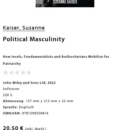
en submenu
Kaiser, Susanne
Political Masculinity
How Incels, Fundamentalists and Authoritarians Mobilise for
Patriarchy
John Wiley and Sons Ltd, 2022
Softcover
220 S.
Abmessung:
137 mm x 213 mm x 22 mm
Sprache:
Englisch
ISBN/EAN:
9781509550814
20,50 €
(inkl. MwSt.)