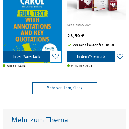
A Christmas Carol: Full Text with
GCSE Romeo & Juliet Ultimate
Annotations and Key Quotations
Revision Bundle
Scholastic, 2026
Scholastic, 2024
9,00 €
23,50 €
Versandkostenfrei in DE
Versandkostenfrei in DE
In den Warenkorb
In den Warenkorb
WIRD BESORGT
WIRD BESORGT
Mehr von Torn, Cindy
Mehr zum Thema