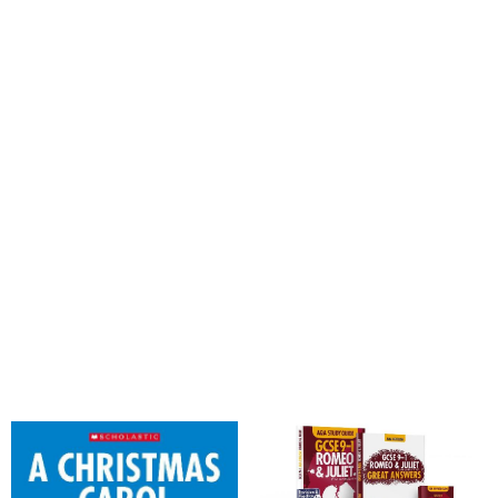
Torn, Cindy; Dickens, Charles
Durant, Richard; Torn, Cindy