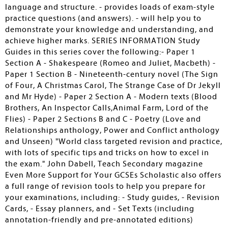
language and structure. - provides loads of exam-style
practice questions (and answers). - will help you to
demonstrate your knowledge and understanding, and
achieve higher marks. SERIES INFORMATION Study
Guides in this series cover the following:- Paper 1
Section A - Shakespeare (Romeo and Juliet, Macbeth) -
Paper 1 Section B - Nineteenth-century novel (The Sign
of Four, A Christmas Carol, The Strange Case of Dr Jekyll
and Mr Hyde) - Paper 2 Section A - Modern texts (Blood
Brothers, An Inspector Calls,Animal Farm, Lord of the
Flies) - Paper 2 Sections B and C - Poetry (Love and
Relationships anthology, Power and Conflict anthology
and Unseen) "World class targeted revision and practice,
with lots of specific tips and tricks on how to excel in
the exam." John Dabell, Teach Secondary magazine
Even More Support for Your GCSEs Scholastic also offers
a full range of revision tools to help you prepare for
your examinations, including: - Study guides, - Revision
Cards, - Essay planners, and - Set Texts (including
annotation-friendly and pre-annotated editions)