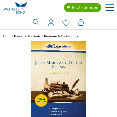
Tog
❤ Jetzt spenden
nav
Shop
Romane & Krimis
Romane & Erzählungen