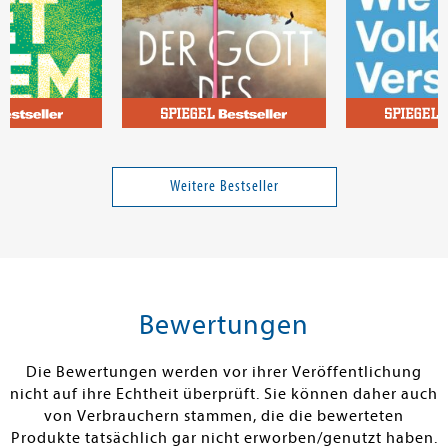
Robbins, Mel; Robbins, Sawyer
Moore, Liz
Polenz, Rupre
Theorie
Der Gott des Waldes
Wie ein Volk 
verliert
Weitere Bestseller
Band 6627
20,00 €
18,00 €
tenfrei in DE
Versandkostenfrei in DE
Versandkos
rb
Warenkorb
Warenko
Bewertungen
RBAR
SOFORT LIEFERBAR
SOFORT LIEFE
Die Bewertungen werden vor ihrer Veröffentlichung
nicht auf ihre Echtheit überprüft. Sie können daher auch
von Verbrauchern stammen, die die bewerteten
Produkte tatsächlich gar nicht erworben/genutzt haben.