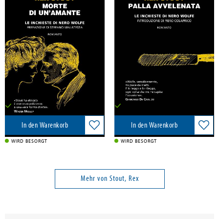
Stout, Rex
Stout, Rex
Morte di un'amante. Le inchieste
Palla avvelenata. Le inchieste di
di Nero Wolfe
Nero Wolfe
BEAT, 2026
BEAT, 2025
21,50 €
23,50 €
Versandkostenfrei in DE
Versandkostenfrei in DE
In den Warenkorb
In den Warenkorb
WIRD BESORGT
WIRD BESORGT
Mehr von Stout, Rex