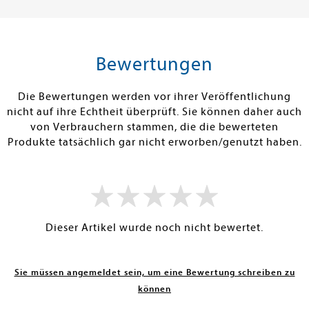
16,90 €
14,00 €
tenfrei in DE
Versandkostenfrei in DE
Versandkos
rb
Warenkorb
Warenko
Bewertungen
RBAR
SOFORT LIEFERBAR
SOFORT LIEFE
Die Bewertungen werden vor ihrer Veröffentlichung
nicht auf ihre Echtheit überprüft. Sie können daher auch
von Verbrauchern stammen, die die bewerteten
Produkte tatsächlich gar nicht erworben/genutzt haben.
Dieser Artikel wurde noch nicht bewertet.
Sie müssen angemeldet sein, um eine Bewertung schreiben zu
können