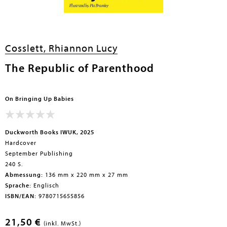
en submenu
Cosslett, Rhiannon Lucy
The Republic of Parenthood
On Bringing Up Babies
Duckworth Books IWUK, 2025
Hardcover
September Publishing
240 S.
Abmessung:
136 mm x 220 mm x 27 mm
Sprache:
Englisch
ISBN/EAN:
9780715655856
21,50 €
(inkl. MwSt.)