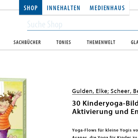
SHOP
INNEHALTEN
MEDIENHAUS
SACHBÜCHER
TONIES
THEMENWELT
GL
Gulden, Elke;
Scheer, B
30 Kinderyoga-Bil
Aktivierung und 
Yoga-Flows für kleine Yogis vo
Asanas, die Yoga für Kinder z