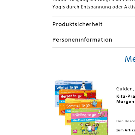
Yogis durch Entspannung oder Aktiv
Produktsicherheit
Personeninformation
Me
heer, Bettina
Gulden, 
t in die Kita ein, m.
Kita-Pr
Morgenk
2024
Don Bosco
zum Artik