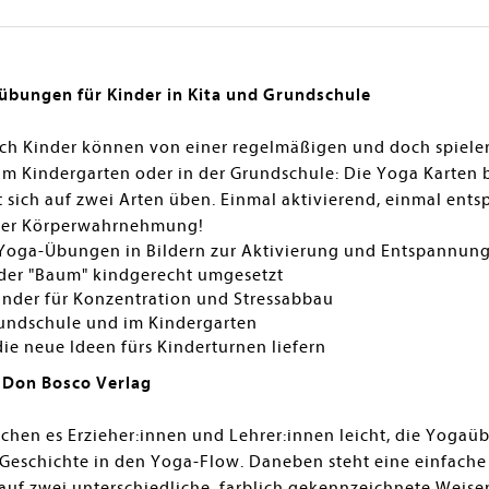
übungen für Kinder in Kita und Grundschule
uch Kinder können von einer regelmäßigen und doch spieler
Kindergarten oder in der Grundschule: Die Yoga Karten br
 sich auf zwei Arten üben. Einmal aktivierend, einmal ent
 der Körperwahrnehmung!
e Yoga-Übungen in Bildern zur Aktivierung und Entspannung
der "Baum" kindgerecht umgesetzt
inder für Konzentration und Stressabbau
rundschule und im Kindergarten
 neue Ideen fürs Kinderturnen liefern
 Don Bosco Verlag
achen es Erzieher:innen und Lehrer:innen leicht, die Yogaü
-Geschichte in den Yoga-Flow. Daneben steht eine einfach
f zwei unterschiedliche, farblich gekennzeichnete Weise