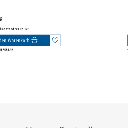
€
dkostenfrei in DE
 den Warenkorb
IEFERBAR