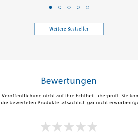
Felleman, Jessica M.
Saan, Anita 
Last Kiss of Summer
PhänoMIN
supercoo
für drauß
Weitere Bestseller
14,00 €
17,00 €
ei in DE
Versandkostenfrei in DE
Versandko
Warenkorb
Warenk
SOFORT LIEFERBAR
SOFORT LIE
Bewertungen
Veröffentlichung nicht auf ihre Echtheit überprüft. Sie 
 die bewerteten Produkte tatsächlich gar nicht erworben/g