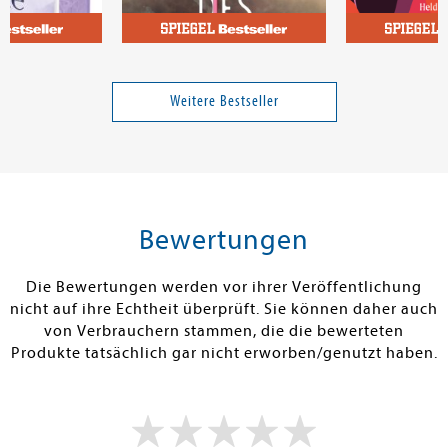
Moore, Liz
Schöler, Leoni
e (Playing for
Der Gott des Waldes
Beklaute Frau
Weitere Bestseller
16,00 €
18,00 €
tenfrei in DE
Versandkostenfrei in DE
Versandkos
rb
Warenkorb
Warenko
Bewertungen
RBAR
SOFORT LIEFERBAR
SOFORT LIEFE
Die Bewertungen werden vor ihrer Veröffentlichung
nicht auf ihre Echtheit überprüft. Sie können daher auch
von Verbrauchern stammen, die die bewerteten
Produkte tatsächlich gar nicht erworben/genutzt haben.