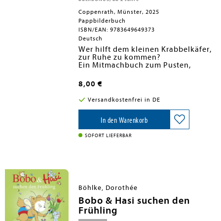
Coppenrath, Münster, 2025
Pappbilderbuch
ISBN/EAN: 9783649649373
Deutsch
Wer hilft dem kleinen Krabbelkäfer,
zur Ruhe zu kommen?
Ein Mitmachbuch zum Pusten,
Schütteln und Winken.
Pappbilderbuch mit 3
8,00 €
Achtsamkeitsübungen als
BuchBONUS,
Versandkostenfrei in DE
In den Warenkorb
SOFORT LIEFERBAR
Böhlke, Dorothée
Bobo & Hasi suchen den
Frühling