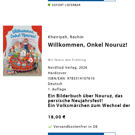
die Kälte - und entdeckt im Schnee
der ja immer im Frühling
Fußspuren
zurückkehrt, ist Mumin sich sicher:
, die nur von
Klein-Mü
SOFORT LIEFERBAR
stammen können.
Frühling ist die beste Jahreszeit!
Er folgt ihnen, immer in der
Hoffnung, endlich die ersten
Zeichen des Frühlings zu finden.
Kheiriyeh, Rashin
Willkommen, Onkel Nouruz!
Wir feiern den Frühling
NordSüd Verlag, 2026
Hardcover
ISBN/EAN: 9783314107610
Deutsch
1. Auflage
Ein Bilderbuch über Nouruz, das
persische Neujahrsfest!
Ein Volksmärchen zum Wechsel der
Jahreszeiten
Jedes Jahr wartet Naneh Sarma auf
18,00 €
ihren alten Freund Onkel Nouruz.
Unglücklicherweise verpasst sie ihn
Versandkostenfrei in DE
jedes Mal! Das ist schade, kündigt
Die iranische Autorin und
Onkel Nouruz doch den Frühling an.
Illustratorin Rashin schenkt uns eine