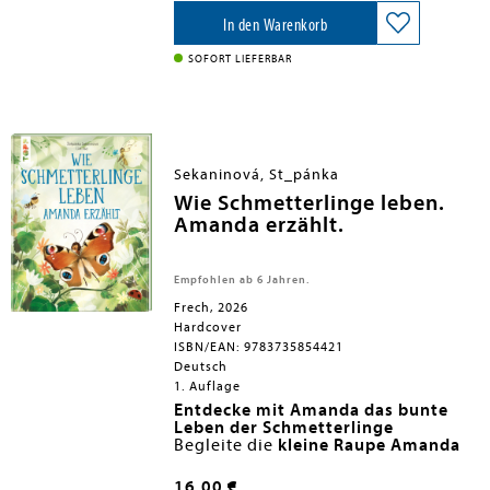
schlüpft, frisst sich groß und stark,
Isabelle Arsenault, verfolgen wir
verpuppt sich, und siehe da, ein
den Lebenszyklus eines
In den Warenkorb
wunderschöner Schmetterling
Schmetterlings. Die Reime sind
streckt seine Flügel.
treffend übersetzt von Anna Schaub.
Tipp, tapp,
SOFORT LIEFERBAR
wusch, husch. Wohin geht nun seine
Deshalb komm nah heran, und sieh
Reise?
dir dieses Wunder an!
Sekaninová, St_pánka
Wie Schmetterlinge leben.
Amanda erzählt.
Empfohlen ab 6 Jahren.
Frech, 2026
Hardcover
ISBN/EAN: 9783735854421
Deutsch
1. Auflage
Entdecke mit Amanda das bunte
Leben der Schmetterlinge
Begleite die
kleine Raupe Amanda
auf ihrer spannenden Reise durch
das faszinierende Leben der
16,00 €