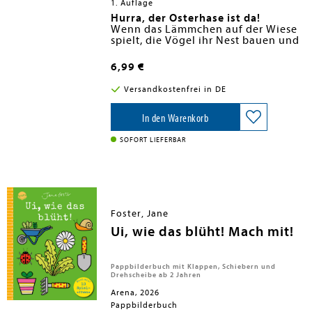
1. Auflage
Hurra, der Osterhase ist da!
Wenn das Lämmchen auf der Wiese
spielt, die Vögel ihr Nest bauen und
der Hase die Eier versteckt, dann ist
Ostern nicht mehr weit.
Wunderbares Geschenk für das
6,99 €
Osternest
Dieses farbenfroh illustrierte
Versandkostenfrei in DE
Büchlein zeigt erste farbenfrohe
Bilder rund um die Frühlings- und
Osterzeit für die Kleinsten ab 12
Vom Osterhasen empfohlen:
In den Warenkorb
Erste
Monaten.
lustige, detailreich illustrierte
Szenen rund um Frühling und
SOFORT LIEFERBAR
Ostern
Ein tolles Ostergeschenk:
Ideal als
kleines Mirbringsel fürs Osternest
Perfekt für kleine Kinderhände:
Dicke, stabile Pappseiten sorgen
für ersten Osterspaß
Foster, Jane
Geprüfte Qualität:
Das Buch
Ui, wie das blüht! Mach mit!
unterliegt strengen
Sicherheitsanforderungen und
regelmäßigen Qualitätskontrollen
nach europäischer
Pappbilderbuch mit Klappen, Schiebern und
Spielzeugsicherheitsrichtlinie
Drehscheibe ab 2 Jahren
Arena, 2026
Pappbilderbuch