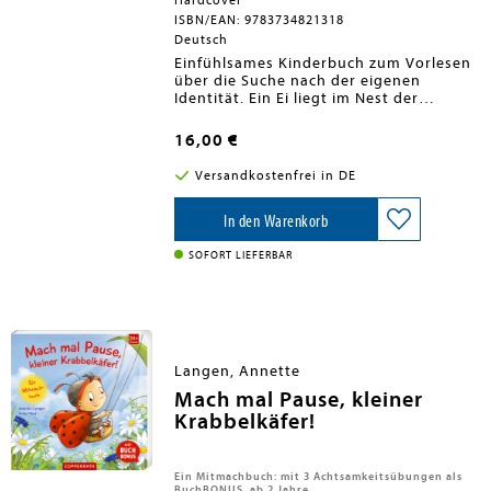
Hardcover
ISBN/EAN: 9783734821318
Deutsch
Einfühlsames Kinderbuch zum Vorlesen
über die Suche nach der eigenen
Identität. Ein Ei liegt im Nest der
Rotkehlchenfamilie. Der Vogel, der
daraus schlüpft, ist ein bisschen größer,
16,00 €
ein bisschen anders als die anderen. Die
Rotkehlchen nennen ihn Kauz und
Versandkostenfrei in DE
nehmen ihn liebevoll in ihre Familie auf.
Doch Kauz hat viele Fragen. Warum ist
er anders? Woher kommt er und wer ist
In den Warenkorb
er eigentlich? Kauz begibt sich auf die
Suche nach Antworten ... Eine
SOFORT LIEFERBAR
warmherzige Geschichte über die Frage
nach der eigenen Herkunft, der Suche
nach Zugehörigkeit und der Botschaft:
Familie liebt dich, ganz so wie du bist.
Langen, Annette
Mach mal Pause, kleiner
Krabbelkäfer!
Ein Mitmachbuch: mit 3 Achtsamkeitsübungen als
BuchBONUS, ab 2 Jahre