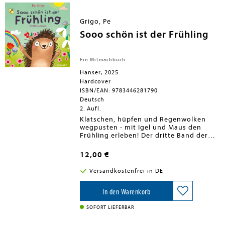
Großer Gartenspaß im kleinen
Buch: "Erstes Lernen Pocket" passt
in jeden Kinderwagen und
Grigo, Pe
unterstützt spielerisch den
Sooo schön ist der Frühling
Spracherwerb - auch unterwegs!
Dieses Buch ist Teil der beliebten DK
Bestseller-Reihe "Erstes Lernen", von
Ein Mitmachbuch
Expert*innen zur Sprachförderung
Hanser, 2025
empfohlen.
Hardcover
ISBN/EAN: 9783446281790
Deutsch
2. Aufl.
Klatschen, hüpfen und Regenwolken
wegpusten - mit Igel und Maus den
Frühling erleben! Der dritte Band der
Jahreszeiten-Reihe für Kinder ab 2
Jahren mit Illustrationen von Pe
12,00 €
GrigoEine interaktive, fröhliche und
bunte Pappbilderbuch-Reihe, bei der
Versandkostenfrei in DE
Kinder die Jahreszeiten erleben können,
indem sie fleißig mitmachen: Im
Frühling, wenn den Igel die ersten
In den Warenkorb
Sonnenstrahlen aus dem Winterschlaf
kitzeln, können sich kleine Leser:innen
SOFORT LIEFERBAR
gemeinsam mit ihm recken und
strecken und zur Begrüßung des