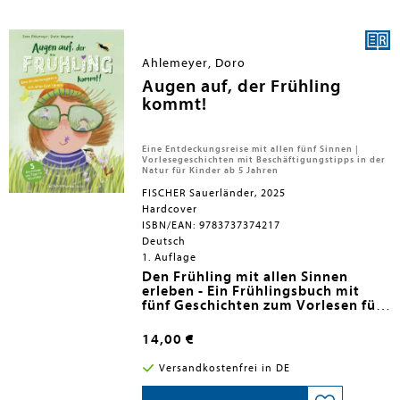
Frühlings vor Freude hüpfen. Dann mit
den Vögeln ein Liedchen trällern, beim
Frühjahrsputz Laub wegfegen,
Regenwolken wegpusten, Eier suchen
Ahlemeyer, Doro
und mit der Maus einen köstlichen Teig
für den Kuchen anrühren. Einmal in die
Augen auf, der Frühling
Hände klatschen - schon ist er fertig!
kommt!
Eine Entdeckungsreise mit allen fünf Sinnen |
Vorlesegeschichten mit Beschäftigungstipps in der
Natur für Kinder ab 5 Jahren
FISCHER Sauerländer, 2025
Hardcover
ISBN/EAN: 9783737374217
Deutsch
1. Auflage
Den Frühling mit allen Sinnen
erleben - Ein Frühlingsbuch mit
fünf Geschichten zum Vorlesen für
Kinder ab 5 Jahren
Anzeichen für den Frühling - wie
findet man die? Als Flo, Tove, Nick,
14,00 €
Lucy und Milan sich in ihrer
Umgebung auf die Suche machen,
In fünf in sich abgeschlossenen
Versandkostenfrei in DE
brauchen sie all ihre Sinne. Denn die
Vorlesegeschichten für Kinder ab 5
Veränderungen in der Natur lassen
erzählt Natur- und