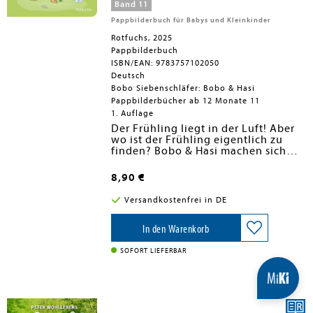
Band 11
Pappbilderbuch für Babys und Kleinkinder
Rotfuchs, 2025
Pappbilderbuch
ISBN/EAN: 9783757102050
Deutsch
Bobo Siebenschläfer: Bobo & Hasi
Pappbilderbücher ab 12 Monate 11
1. Auflage
Der Frühling liegt in der Luft! Aber
wo ist der Frühling eigentlich zu
finden? Bobo & Hasi machen sich
auf die Suche. Und schließlich
Das perfekte Pappbilderbuch ab 12
finden sie ihn im Garten - wo die
Monaten für Kinder, die die Natur
8,90 €
ersten Krokusse blühen!
entdecken lernen. Mit Bobo & Hasi
erleben Kleinkinder ab 1 Jahr neue
Versandkostenfrei in DE
und bereits bekannte
Alltagssituationen immer wieder
und genießen erste kurze
In den Warenkorb
Vorlesemomente. Mit stabilen
Pappseiten für kleine Kinderhände
SOFORT LIEFERBAR
und vielen bunten Bildern.