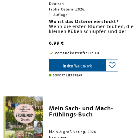
Deutsch
Frohe Ostern (2026)
1. Auflage
Wo ist das Osterei versteckt?
Wenn die ersten Blumen blühen, die
kleinen Küken schlüpfen und der
Hase die Eier bunt bemalt, dann ist
Ostern nicht mehr weit.
Wunderbares Geschenk für das
6,99 €
Osternest
Dieses farbenfroh illustrierte
Versandkostenfrei in DE
Büchlein zeigt erste farbenfrohe
Bilder rund um die Frühlings- und
Osterzeit für die Kleinsten ab 12
Vom Osterhasen empfohlen:
In den Warenkorb
Erste
Monaten.
lustige, detailreich illustrierte
Szenen rund um Frühling und
SOFORT LIEFERBAR
Ostern
Ein tolles Ostergeschenk:
Ideal als
kleines Mirbringsel fürs Osternest
Perfekt für kleine Kinderhände:
Dicke, stabile Pappseiten sorgen
für ersten Osterspaß
Mein Sach- und Mach-
Geprüfte Qualität:
Das Buch
Frühlings-Buch
unterliegt strengen
Sicherheitsanforderungen und
regelmäßigen Qualitätskontrollen
nach europäischer
klein & groß Verlag, 2026
Spielzeugsicherheitsrichtlinie
Hardcover