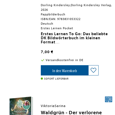
Dorling Kindersley;Dorling Kindersley Verlag,
2026
Pappbilderbuch
ISBN/EAN: 9783831053322
Deutsch
Erstes Lernen Pocket
Erstes Lernen To Go: Das beliebte
DK Bildwörterbuch im kleinen
Format
-
"Erstes Lernen"-Buch
in
handlicher Größe für unterwegs
7,00 €
(13x13 cm)
- Stabiles
Pappbilderbuch
ab 1 Jahr
Versandkostenfrei in DE
mit Register zum Aufklappen der
Lieblingsseiten
- Marienkäfer, Gießkanne & Co. -
In den Warenkorb
realistische Fotos
rund um den
Garten
zum Entdecken und
SOFORT LIEFERBAR
Benennen
- Fördert Kleinkinder ab 12 Monaten
in ihrer
Sprachentwicklung
"Die Reihe »Erstes Lernen« fördert
durch die Verwendung von Fotos
ViktoriaSarina
und zahlreichen Gesprächsanreizen
optimal die Sprachentwicklung in
Waldgrün - Der verlorene