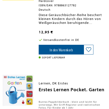
Hardcover
einem sprechenden Eichhörnchen
und einer bösen Hexe, die alles
ISBN/EAN: 9788863127782
daran setzt, Floras Mut zu brechen.
Deutsch
Doch mit Fantasie, Freundschaft
Diese Geräuschbücher-Reihe beschert
und einer Prise Magie wächst Flora
kleinen Kindern durch das Hören von
über sich hinaus - und entdeckt, wie
Weißgeräuschen beruhigende
viel Hoffnung in einer Geschichte
Sinneserfahrungen - ideal zur
stecken kann.
Förderung von Entspannung und
12,95 €
Konzentration. Die Geräuschbücher
können von dem Kind selbstständig
Versandkostenfrei in DE
oder gemeinsam mit Eltern, Großeltern
und Lehrern genutzt werden.- Im
Garten: Eine Klangreise mit dem
In den Warenkorb
Zwitschern von Meisen und
Rotkehlchen, Summen der Bienen und
SOFORT LIEFERBAR
den sanften Klängen des erwachenden
Gartens.
Lernen, DK Erstes
Erstes Lernen Pocket. Garten
Buntes Pappbilderbuch - klein und leicht für
unterwegs. Mit Griff-Register und realistischen
Fotos. Für Kinder ab 1 Jahr