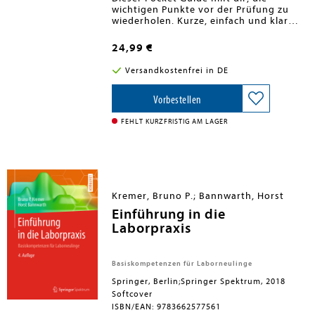
wichtigen Punkte vor der Prüfung zu
wiederholen. Kurze, einfach und klar
formulierte Abschnitte entwirren die
komplexen Vorgänge in der Chemie,
24,99 €
damit du gut vorbereitet und gelassen
deine Prüfung bewältigen kannst.
Versandkostenfrei in DE
Vorbestellen
FEHLT KURZFRISTIG AM LAGER
Kremer, Bruno P.; Bannwarth, Horst
Einführung in die
Laborpraxis
Basiskompetenzen für Laborneulinge
Springer, Berlin;Springer Spektrum, 2018
Softcover
ISBN/EAN: 9783662577561