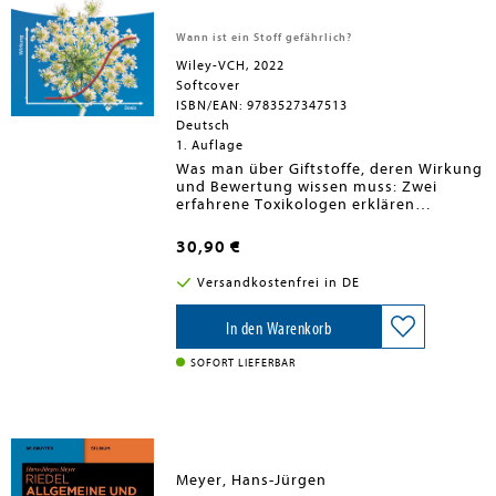
Methoden wie z.B. Feld-Fluss-
Fraktionierung sind dabei, die
Wann ist ein Stoff gefährlich?
Kernpunkte jedes Kapitels sind am Ende
zusammengefasst und ein Glossar ist
Wiley-VCH, 2022
eingefügt.
Softcover
ISBN/EAN: 9783527347513
Deutsch
1. Auflage
Was man über Giftstoffe, deren Wirkung
und Bewertung wissen muss: Zwei
erfahrene Toxikologen erklären
allgemeinverständlich, wann ein Stoff
zum Schadstoff wird.
30,90 €
Der Schwerpunkt liegt dabei auf den
allgemeinen Grundlagen einer
Versandkostenfrei in DE
toxikologischen Untersuchung und
Bewertung von Schadstoffen, sowie den
daraus abgeleiteten
In den Warenkorb
Handlungsempfehlungen. Anhand
bekannter Beispiele aus den letzten
SOFORT LIEFERBAR
Jahren, u. a. des Unkrautvernichters
Glyphosat oder des Insektizids Fipronil,
die beide in Nahrungsmitteln
nachgewiesen wurden, wird erläutert,
wie konkrete Gesundheitsgefährdungen
anhand toxikologischer Daten und
Meyer, Hans-Jürgen
Verfahren ermittelt und welche