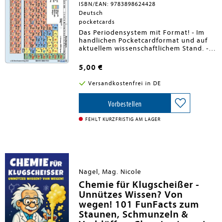
ISBN/EAN: 9783898624428
Deutsch
pocketcards
Das Periodensystem mit Format! - Im
handlichen Pocketcardformat und auf
aktuellem wissenschaftlichem Stand. -
Mit vielen zusätzlichen Erläuterungen
und Angaben. - Ideal für alle Schüler
5,00 €
und Studenten.
Versandkostenfrei in DE
Vorbestellen
FEHLT KURZFRISTIG AM LAGER
Nagel, Mag. Nicole
Chemie für Klugscheißer -
Unnützes Wissen? Von
wegen! 101 FunFacts zum
Staunen, Schmunzeln &