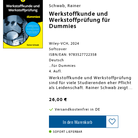
Schwab, Rainer
Werkstoffkunde und
Werkstoffprüfung für
Dummies
Wiley-VCH, 2024
Softcover
ISBN/EAN: 9783527722358
Deutsch
...für Dummies
4. Aufl.
Werkstoffkunde und Werkstoffprüfung
sind für viele Studierenden eher Pflicht
als Leidenschaft. Rainer Schwab zeigt
Ihnen, dass es auch anders sein kann:
Mit Humor und Präzision, mit einfachen
26,00 €
Erklärungen und passenden Beispielen
erklärt er Ihnen die Werkstoffkunde so
Versandkostenfrei in DE
spannend es nur geht. Er beginnt mit
den Atombindungen und Kristallen,
erläutert dann die wichtigsten
In den Warenkorb
Eigenschaften von Werkstoffen und
führt Sie in die berühmt-berüchtigten
SOFORT LIEFERBAR
Zustandsdiagramme ein. Anschließend