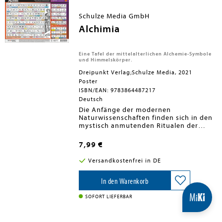
Schulze Media GmbH
Alchimia
Eine Tafel der mittelalterlichen Alchemie-Symbole
und Himmelskörper.
Dreipunkt Verlag;Schulze Media, 2021
Poster
ISBN/EAN: 9783864487217
Deutsch
Die Anfänge der modernen
Naturwissenschaften finden sich in den
mystisch anmutenden Ritualen der
Alchemisten, die im Mittelalter erste
wissenschaftliche Erkenntnisse
7,99 €
sammelten.Um ihre Formeln und
Rezepte zu notieren, bedienten sie sich
Versandkostenfrei in DE
geheimer Schriftzeichen und Symbole,
die heutzutage nur schwer zu entziffern
sind.Auf dieser Info-Tafel findest du
In den Warenkorb
eine Übersicht über mehr als 140
Symbole, die verschiedene Elemente
SOFORT LIEFERBAR
oder alchemistische Vorgänge
beschreiben, sowie über 12 den
Alchemisten bekannte