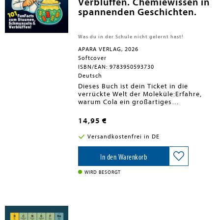
Verblüffen. Chemiewissen in
spannenden Geschichten.
Was du in der Schule nicht gelernt hast!
APARA VERLAG, 2026
Softcover
ISBN/EAN: 9783950593730
Deutsch
Dieses Buch ist dein Ticket in die
verrückte Welt der Moleküle:Erfahre,
warum Cola ein großartiges
Reinigungsmittel ist, Bananen leicht
radioaktiv sind -und Wasser sogar Gold
14,95 €
auflösen kann. Warum du es lieben
wirst:- 101 verblüffende, witzige und
Versandkostenfrei in DE
erstaunlich lehrreiche Chemie-
Geschichten- Fakten, die du in der
Schule garantiert nicht gelernt hast-
In den Warenkorb
Perfekt zum Verschenken, Schmökern
oder Angeben auf der nächsten Party
WIRD BESORGT
Nimm dieses Buch nicht zu ernst - aber
nimm es mitDenn Staunen und Lachen
sind die beste chemische Reaktion
überhaupt. Chemie für Klugscheißer -
Unnützes Wissen? Von wegen!Für alle,
die wissen wollen, was in der Welt