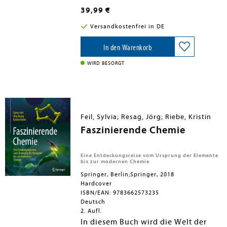
aus dem aktuellen Unterricht, mit
39,99 €
Experimenten und Modellen, mit
Übungsaufgaben und schulrelevanten
Versandkostenfrei in DE
Ergebnissen der Lehr- und
Lernforschung zu jedem Thema. Die
Autoren behandeln mit ihrem
In den Warenkorb
erprobten Konzept nicht nur die
klassischen Probleme der
WIRD BESORGT
Chemiedidaktik, sondern widmen sich
auch ausführlich den modernen Themen
wie Chemie im Alltag,
Schülervorstellungen, Medien und
Motivation.
Feil, Sylvia; Resag, Jörg; Riebe, Kristin
Faszinierende Chemie
Eine Entdeckungsreise vom Ursprung der Elemente
bis zur modernen Chemie
Springer, Berlin;Springer, 2018
Hardcover
ISBN/EAN: 9783662573235
Deutsch
2. Aufl.
In diesem Buch wird die Welt der