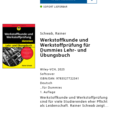
wichtiger ist: Hier erfahren Sie, was Sie
mit dem jeweiligen Kunststoff anfangen
SOFORT LIEFERBAR
können und welche Kunststoffe sich für
welchen Anwendungsfall eignen. Das
Buch enthält die besten Hinweise eines
Praktikers im Umgang mit Kunststoffen.
So können Sie ressourcenschonend und
gewinnbringend arbeiten. Inklusive zwei
Schwab, Rainer
Online-Bonuskapitel!
Werkstoffkunde und
Werkstoffprüfung für
Dummies Lehr- und
Übungsbuch
Wiley-VCH, 2025
Softcover
ISBN/EAN: 9783527722341
Deutsch
...für Dummies
1. Auflage
Werkstoffkunde und Werkstoffprüfung
sind für viele Studierenden eher Pflicht
als Leidenschaft. Rainer Schwab zeigt
Ihnen, dass es auch anders sein kann: