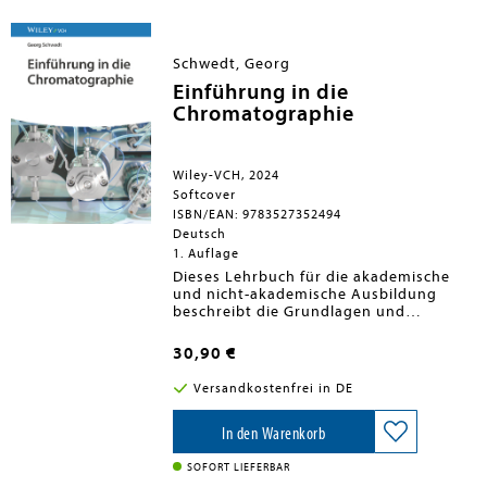
leichteren Orientierung im
Grundstudium und zur optimalen
Vorbereitung für die Vor- oder
Zwischenprüfung.
Schwedt, Georg
Einführung in die
Chromatographie
Wiley-VCH, 2024
Softcover
ISBN/EAN: 9783527352494
Deutsch
1. Auflage
Dieses Lehrbuch für die akademische
und nicht-akademische Ausbildung
beschreibt die Grundlagen und
Anwendungsgebiete aller heute in der
Laboranalytik gebräuchlichen
30,90 €
chromatographischen Trennverfahren
und die dabei eingesetzten
Versandkostenfrei in DE
Apparaturen.
In den Warenkorb
SOFORT LIEFERBAR