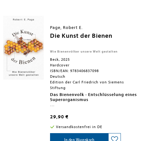
Page, Robert E.
Die Kunst der Bienen
Wie Bienenvölker unsere Welt gestalten
Beck, 2025
Hardcover
ISBN/EAN: 9783406837098
Deutsch
Edition der Carl Friedrich von Siemens
Stiftung
Das Bienenvolk - Entschlüsselung eines
Superorganismus
Die Parallelen zwischen Insektenvölkern
und menschlichen Gesellschaften haben
29,90 €
viele Soziobiologen beschäftigt. Der
weltweit führende Bienenforscher
Versandkostenfrei in DE
Robert E. Page ergründet seit
Jahrzehnten das komplexe Sozialsystem
und die Arbeitsteilung von Honigbienen
In den Warenkorb