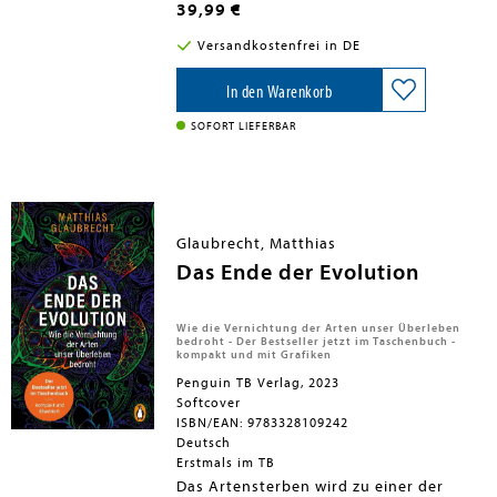
Mit Humor und Präzision, mit einfachen
39,99 €
Erklärungen und passenden Beispielen
erklärt er Ihnen die Werkstoffkunde so
Versandkostenfrei in DE
spannend es nur geht. Er beginnt mit
den Atombindungen und Kristallen,
erläutert dann die wichtigsten
In den Warenkorb
Eigenschaften von Werkstoffen und
führt Sie in die berühmt-berüchtigten
SOFORT LIEFERBAR
Zustandsdiagramme ein. Anschließend
lernen Sie die Methoden der
Werkstoffprüfung kennen und tauchen
in die faszinierende Welt des Stahls und
der Eisengusswerkstoffe ein. Auch
Nichteisenmetalle,
Glaubrecht, Matthias
Hochleistungskeramiken und
Kunststoffe kommen nicht zu kurz. So
Das Ende der Evolution
ist dieses Buch perfekt für jeden, der
sich mit Werkstoffkunde und
Werkstoffprüfung beschäftigt.
Wie die Vernichtung der Arten unser Überleben
Passgenau abgestimmt zu den
bedroht - Der Bestseller jetzt im Taschenbuch -
Erläuterungen befinden sich zahlreiche
kompakt und mit Grafiken
Übungsaufgaben in diesem vollfarbigen
Penguin TB Verlag, 2023
Buch und zu Ihrer Unterstützung finden
Softcover
Sie auch Filme zur Werkstoffprüfung auf
ISBN/EAN: 9783328109242
YouTube an.
Deutsch
Erstmals im TB
Das Artensterben wird zu einer der