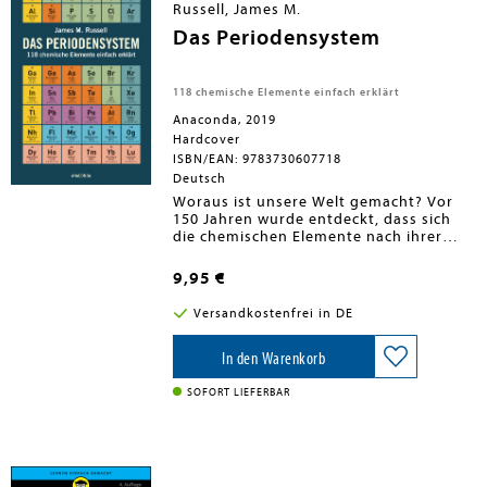
Russell, James M.
wirklich (re)agiert.
Das Periodensystem
118 chemische Elemente einfach erklärt
Anaconda, 2019
Hardcover
ISBN/EAN: 9783730607718
Deutsch
Woraus ist unsere Welt gemacht? Vor
150 Jahren wurde entdeckt, dass sich
die chemischen Elemente nach ihrer
Kernladung aufsteigend anordnen
lassen - das Periodensystem war
9,95 €
geboren. Dieses Buch befasst sich mit
sämtlichen bekannten Reinstoffen: vom
Versandkostenfrei in DE
Ur-Element Wasserstoff (1) bis zum
Edelgas Oganesson (118) und von
Klassikern wie Blei und Gold bis zu
In den Warenkorb
künstlich erzeugten Seltsamkeiten wie
dem Tenness. Auf unterhaltsame Weise
SOFORT LIEFERBAR
erzählt James M. Russell von den
Bausteinen des Lebens und den
Menschen, die sie entdeckt oder
beschrieben haben.