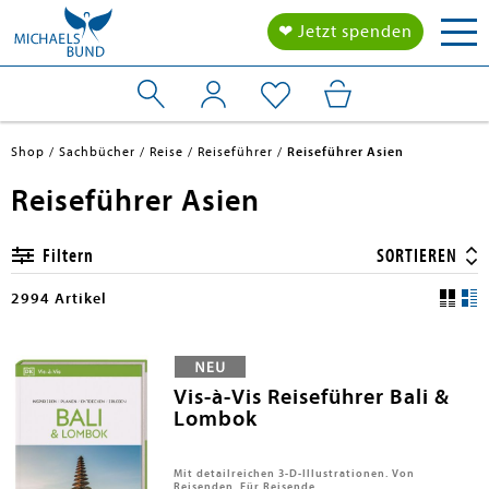
Tog
❤ Jetzt spenden
nav
Shop
Sachbücher
Reise
Reiseführer
Reiseführer Asien
Reiseführer Asien
Filtern
SORTIEREN
2994 Artikel
Vis-à-Vis Reiseführer Bali &
Lombok
Mit detailreichen 3-D-Illustrationen. Von
Reisenden. Für Reisende.