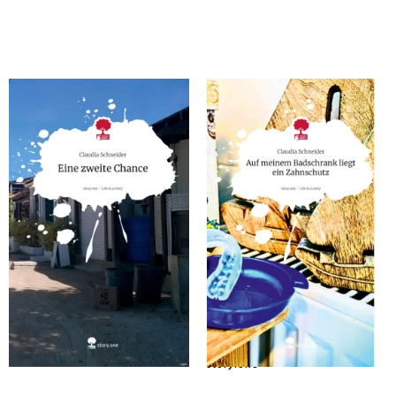
Schneider, Claudia
Schneider, Claudia
Eine zweite Chance. Life is a Story
Auf meinem Badschrank liegt ein
- story.one
Zahnschutz. Life is a Story -
story.one