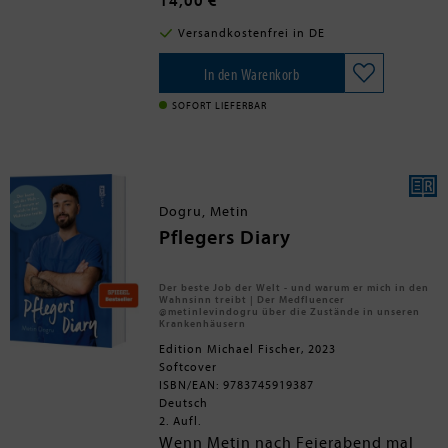
14,00 €
Nebenwirkungen legaler und illegaler
Suchtmittel werden häufig
Versandkostenfrei in DE
unterschätzt. Immer mehr Menschen
geraten in eine Abhängigkeit oder
werden durch die regelmäßige
In den Warenkorb
Einnahme krank. Höchste Zeit, Klartext
zu reden, finden #DerApotheker und Dr.
SOFORT LIEFERBAR
Carsten Schleh. Mit ihrem vereinten
pharmazeutischen und toxikologischen
Wissen nehmen sie die beliebtesten
Drogen unserer Zeit unter die Lupe:
Tabak, Alkohol, Zucker werden dabei
ebenso durchleuchtet wie Cannabis,
Dogru, Metin
Kokain, Ecstasy und mehr.
Pflegers Diary
Der beste Job der Welt - und warum er mich in den
Wahnsinn treibt | Der Medfluencer
@metinlevindogru über die Zustände in unseren
Krankenhäusern
Edition Michael Fischer, 2023
Softcover
ISBN/EAN: 9783745919387
Deutsch
2. Aufl.
Wenn Metin nach Feierabend mal