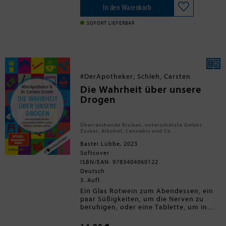
scheiternden Beziehungen und
In den Warenkorb
mangelnden Leistungen am
Arbeitsplatz. Hier sind Strategien
SOFORT LIEFERBAR
gefragt, die wirklich funktionieren und
es Menschen mit ADHS ermöglichen,
dem Chaos im Kopf etwas
entgegenzusetzen und voll am Leben
teilzunehmen, mit gelingenden
Beziehungen und Erfolg im Job.
#DerApotheker; Schleh, Carsten
Kompakt und kenntnisreich liefert dies
der vorliegende Ratgeber.
Die Wahrheit über unsere
Drogen
Überraschende Risiken, unterschätzte Gefahr:
Zucker, Alkohol, Cannabis und Co. .
Bastei Lübbe, 2023
Softcover
ISBN/EAN: 9783404060122
Deutsch
3. Aufl.
Ein Glas Rotwein zum Abendessen, ein
paar Süßigkeiten, um die Nerven zu
beruhigen, oder eine Tablette, um in
den Schlaf zu finden. Kein Problem?
Oftmals leider doch. Risiken und