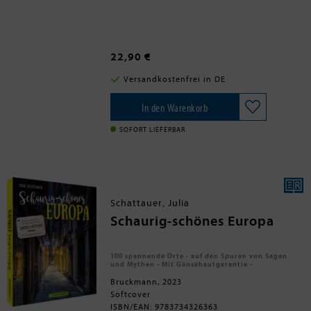
Gabe besitzt, längst vergessenen
Geschichten neues Leben
einzuhauchen.' Bookreporter'Millards
Recherche und ihre sehr lesbare
Erzählweise sind bewundernswert.' Wall
22,90 €
Street Journal'New York Times'-
Bestseller und bestes Buch des Jahres
Versandkostenfrei in DE
2022 u.a. bei 'Washington Post',
Amazon, Barnes & Noble, 'NPR' und
In den Warenkorb
'Goodreads'
SOFORT LIEFERBAR
Schattauer, Julia
Schaurig-schönes Europa
100 spannende Orte - auf den Spuren von Sagen
und Mythen - Mit Gänsehautgarantie -
Bruckmann, 2023
Softcover
ISBN/EAN: 9783734326363