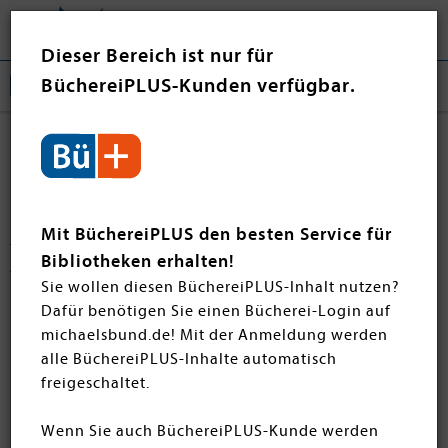
Tog
❤ Jetzt spenden
nav
Dieser Bereich ist nur für
BüchereiPLUS-Kunden verfügbar.
Erdkunde, Naturwissenschaften
& Technik
Stöbern Sie jetzt in Erdkunde, Naturwissenschaften und
Mit BüchereiPLUS den besten Service für
Technik der neuen Buchprofile-Rezensionen und
Bibliotheken erhalten!
frischen Sie Ihren Bücherei-Bestand mit aktuellen Titeln
Sie wollen diesen BüchereiPLUS-Inhalt nutzen?
und neuen Bestsellern auf. Diese Bücher dürfen Sie
Dafür benötigen Sie einen Bücherei-Login auf
nicht verpassen!
michaelsbund.de! Mit der Anmeldung werden
alle BüchereiPLUS-Inhalte automatisch
freigeschaltet.
Highlights, von uns ausgewählt und
empfohlen - für einen besseren
Wenn Sie auch BüchereiPLUS-Kunde werden
Überblick. Lassen Sie sich inspirieren!