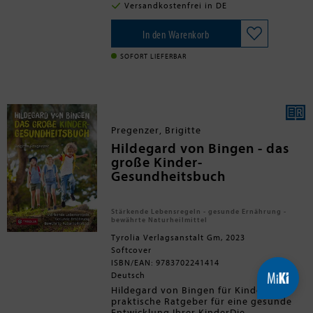
auch zu einer der erfolgreichsten
Versandkostenfrei in DE
Spezies auf dem Planeten entwickelt.
Jonathan B. Losos, vielfach
ausgezeichneter Evolutionsbiologe und
In den Warenkorb
begeisterter Katzenbesitzer, erläutert
unterhaltsam, was die Wissenschaft
SOFORT LIEFERBAR
über Herkunft und Verhalten der
Hauskatze weiß. Neben
Genomforschung, GPS-Tracking und
forensischer Archäologie stützt er sich
dabei auch auf Beobachtungen aus dem
eigenen Alltag. Das Ergebnis: eine
Pregenzer, Brigitte
originelle Evolutionsgeschichte der
Katze, die komplexe Naturwissenschaft
Hildegard von Bingen - das
mit all den Fragen verbindet, die jeder
große Kinder-
Katzenhaushalt kennt, wenn wieder
Gesundheitsbuch
einmal ein toter Vogel auf dem
Kopfkissen liegt.
Stärkende Lebensregeln - gesunde Ernährung -
bewährte Naturheilmittel
Tyrolia Verlagsanstalt Gm, 2023
Softcover
ISBN/EAN: 9783702241414
Deutsch
Hildegard von Bingen für KinderDer
praktische Ratgeber für eine gesunde
Entwicklung Ihrer KinderDie