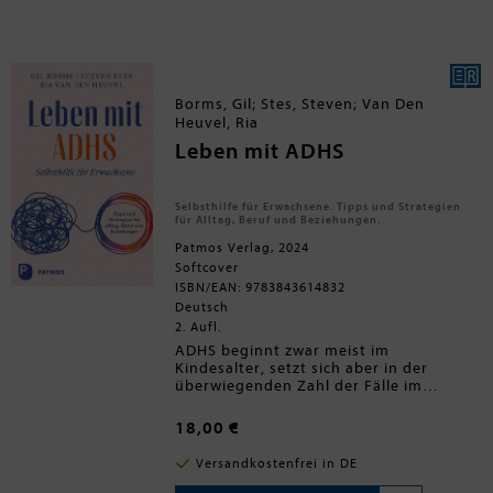
Zufälle, die schließlich den Menschen
hervorbrachten. Unterhaltsame
Erfahrungsberichte und neuste
Ergebnisse des James Webb Space
Telescope geben nicht nur Einblicke in
die Arbeit von Astronomen, sondern
Borms, Gil; Stes, Steven; Van Den
liefern auch philosophische
Heuvel, Ria
Denkanstöße zu unserer Existenz.
Leben mit ADHS
Selbsthilfe für Erwachsene. Tipps und Strategien
für Alltag, Beruf und Beziehungen.
Patmos Verlag, 2024
Softcover
ISBN/EAN: 9783843614832
Deutsch
2. Aufl.
ADHS beginnt zwar meist im
Kindesalter, setzt sich aber in der
überwiegenden Zahl der Fälle im
Erwachsenenalter fort. Damit sind in
Deutschland circa 4,5 Prozent aller
18,00 €
Erwachsenen betroffen. Und der
Leidensdruck ist hoch:
Versandkostenfrei in DE
Unaufmerksamkeit, Hyperaktivität und
Impulsivität führen zu Chaos im Alltag,