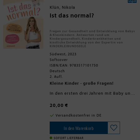
Umweltzerstörung. Dabei entsteht ein
Klün, Nikola
dichtes Geflecht aus
meeresbiologischen Fakten und
Ist das normal?
persönlichen Erfahrungen, das einen
unwiderstehlichen Sog entwickelt. 'So
weit das Licht reicht' ist ein
Fragen zur Gesundheit und Entwicklung von Babys
faszinierender Tauchgang von der
& Kleinkindern. Antworten rund um
Oberfläche bis zum Meeresgrund und
Kindergesundheit, Kinderkrankheiten und
kindliche Entwicklung von der Expertin von
nicht zuletzt ein Plädoyer für neue
KINDERLEIBUNDSEELE
Visionen unserer Welt und der
erstaunlichen Kreaturen, die sie
Südwest, 2023
beherbergt. <BR> <BR>
Softcover
ISBN/EAN: 9783517101750
Deutsch
2. Aufl.
Kleine Kinder - große Fragen!
In den ersten drei Jahren mit Baby und
Kleinkind stellen sich viele Eltern immer
wieder ähnliche Fragen zur Gesundheit
20,00 €
und Entwicklung. Erstaunlicherweise
sind die Antworten oft gar nicht so
Versandkostenfrei in DE
leicht zu finden. In der Kinderarztpraxis
ist wenig Zeit, im Internet wimmelt es
von verwirrenden, teils
In den Warenkorb
widersprüchlichen Aussagen und wen
fragt man, wenn das Baby ausgerechnet
SOFORT LIEFERBAR