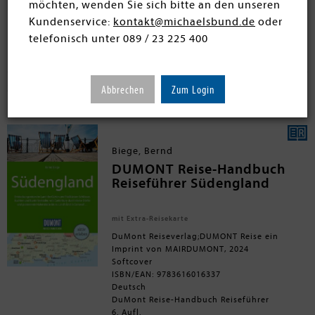
möchten, wenden Sie sich bitte an den unseren
Kundenservice:
kontakt@michaelsbund.de
oder
telefonisch unter 089 / 23 225 400
Filtern
SORTIEREN
34 Artikel
Abbrechen
Zum Login
Biege, Bernd
DUMONT Reise-Handbuch
Reiseführer Südengland
mit Extra-Reisekarte
DuMont Reiseverlag;DUMONT Reise ein
Imprint von MAIRDUMONT, 2024
Softcover
ISBN/EAN: 9783616016337
Deutsch
DuMont Reise-Handbuch Reiseführer
6. Aufl.