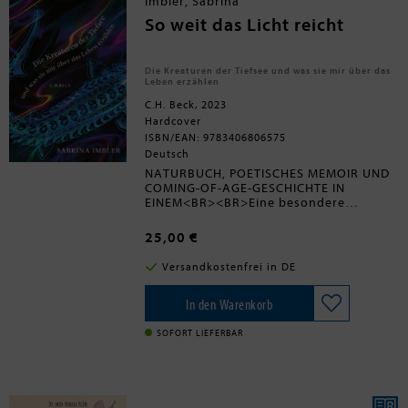
Imbler, Sabrina
entzaubert Dr. Google und gibt viele
Ratschläge und Tipps: ebenso
So weit das Licht reicht
unterhaltsam wie kenntnisreich.
Die Kreaturen der Tiefsee und was sie mir über das
Leben erzählen
C.H. Beck, 2023
Hardcover
ISBN/EAN: 9783406806575
Deutsch
NATURBUCH, POETISCHES MEMOIR UND
COMING-OF-AGE-GESCHICHTE IN
EINEM<BR><BR>Eine besondere
Faszination geht von den
- Ausgezeichnet mit dem Los
geheimnisvollsten Kreaturen der Tiefsee
Angeles Times Book Prize 2023 -
25,00 €
aus, die verborgen vor den Augen der
Ein starkes, kluges, sensationell
Welt ein Dasein fernab vom Sonnenlicht
gut geschriebenes Debüt -
Versandkostenfrei in DE
fristen. Weißhaarige Yeti-Krabben,
Poetisch, tiefgründig, queer!<BR>
unsterbliche Quallen, wilde Goldfische,
hungernde Tiefseekraken und hybride
In den Warenkorb
Schmetterlingsfische in jedem Kapitel
verbindet Sabrina Imbler
SOFORT LIEFERBAR
naturkundliche Beobachtungen mit
Geschichten aus dem eigenen Leben
und reflektiert über das
Erwachsenwerden, Anpassung, fluide
Sexualität, Migration, Gemeinschaft und