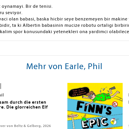
 oynamayi. Bir de tenisi.
ru seviyor.
iyaci olan babasi, baska hicbir seye benzemeyen bir makine
idir, ta ki Albertin babasinin mucize robotu ortaligi birbir
kalim spor konusundaki yetenekleri ona yardimci olabilece
Mehr von Earle, Phil
il
am durch die ersten
e. Die glorreichen Elf
iver von Beltz & Gelberg, 2026