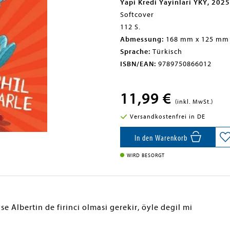
Yapi Kredi Yayinlari YKY, 2025
Softcover
112 S.
Abmessung:
168 mm x 125 mm
Sprache:
Türkisch
ISBN/EAN:
9789750866012
11,99 €
(inkl. MwSt.)
Versandkostenfrei in DE
In den Warenkorb
WIRD BESORGT
yse Albertin de firinci olmasi gerekir, öyle degil mi