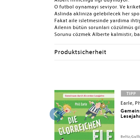
Albert firinciliga ilgi duymuyor.
O futbol oynamayi seviyor. Ve kriket
Aslinda akliniza gelebilecek her spo
Fakat aile isletmesinde yardima iht
Ailenin bütün sorunlari cözülmüs gib
Sorunu cözmek Alberte kalmistir; ba
Produktsicherheit
Earle, Ph
 Call My Own
Gemeins
Lesejahr
adybird, 2025
Beltz;Gull