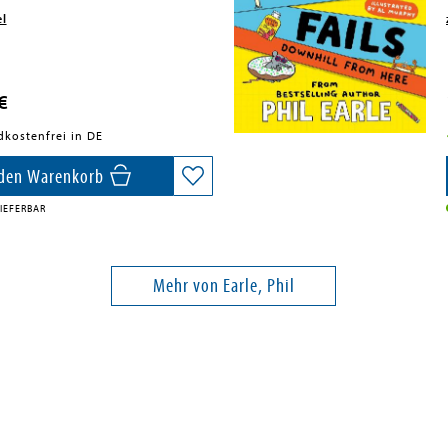
el
€
dkostenfrei in DE
 den Warenkorb
IEFERBAR
Mehr von Earle, Phil