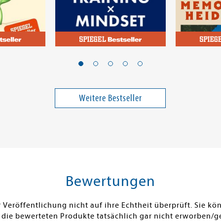
Ilgner, Michael
Strunk, Hein
Erfolg = Talent x
Memories 
Training x Mindset
Weitere Bestseller
15,00 €
24,99 €
ei in DE
Versandkostenfrei in DE
Versandko
Warenkorb
Warenk
SOFORT LIEFERBAR
SOFORT LIE
Bewertungen
Veröffentlichung nicht auf ihre Echtheit überprüft. Sie 
 die bewerteten Produkte tatsächlich gar nicht erworben/g