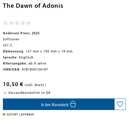
The Dawn of Adonis
en submenu
en submenu
Andersen Press, 2025
en submenu
Softcover
231 S.
en submenu
Abmessung:
127 mm x 195 mm x 19 mm
Sprache:
Englisch
en submenu
Altersangabe:
ab 9 Jahre
ISBN/EAN:
9781839134197
en submenu
10,50 €
(inkl. MwSt.)
Versandkostenfrei in DE
In den Warenkorb
SOFORT LIEFERBAR
en submenu