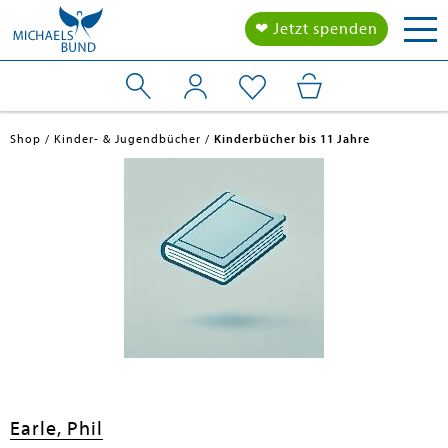
Tog
❤ Jetzt spenden
nav
Shop
Kinder- & Jugendbücher
Kinderbücher bis 11 Jahre
en submenu
Earle, Phil