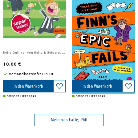
Earle, Phil
Earle, Phil
Gemeinsam durch die ersten
Finn's Epic Fails
Lesejahre. Die glorreichen Elf
Beltz;Gulliver von Beltz & Gelberg, 2026
Simon + Schuster UK, 2026
10,00 €
10,50 €
Versandkostenfrei in DE
Versandkostenfrei in DE
In den Warenkorb
In den Warenkorb
SOFORT LIEFERBAR
SOFORT LIEFERBAR
Mehr von Earle, Phil