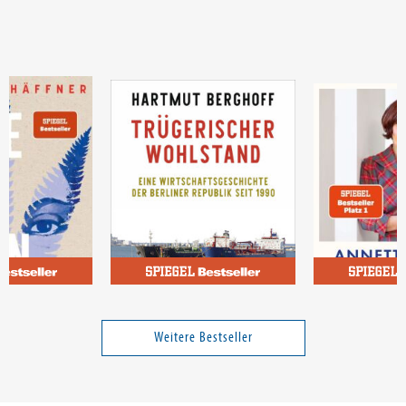
ah
Berghoff, Hartmut
Dittert, Annet
Trügerischer Wohlstand
Dear Britain
Weitere Bestseller
24,00 €
34,00 €