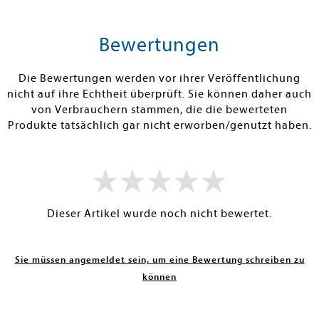
tenfrei in DE
Versandkostenfrei in DE
Versandkos
rb
Warenkorb
Warenko
Bewertungen
RBAR
SOFORT LIEFERBAR
SOFORT LIEFE
Die Bewertungen werden vor ihrer Veröffentlichung
nicht auf ihre Echtheit überprüft. Sie können daher auch
von Verbrauchern stammen, die die bewerteten
Produkte tatsächlich gar nicht erworben/genutzt haben.
Dieser Artikel wurde noch nicht bewertet.
Sie müssen angemeldet sein, um eine Bewertung schreiben zu
können