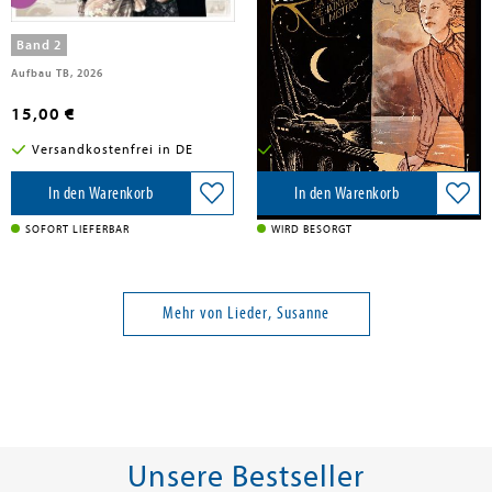
ragazza che ha inventato il
mistero
Band 2
Aufbau TB, 2026
Giunti Editore, 2026
15,00 €
32,50 €
Versandkostenfrei in DE
Versandkostenfrei in DE
In den Warenkorb
In den Warenkorb
SOFORT LIEFERBAR
WIRD BESORGT
Mehr von Lieder, Susanne
Unsere Bestseller