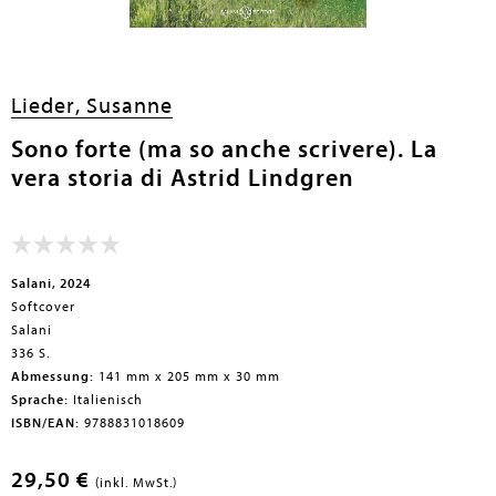
en submenu
Lieder, Susanne
Sono forte (ma so anche scrivere). La
vera storia di Astrid Lindgren
Salani, 2024
Softcover
Salani
336 S.
Abmessung:
141 mm x 205 mm x 30 mm
Sprache:
Italienisch
ISBN/EAN:
9788831018609
29,50 €
(inkl. MwSt.)