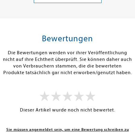
Band 17858
18,00 €
17,00 €
tenfrei in DE
Versandkostenfrei in DE
Versandkos
rb
Warenkorb
Warenko
Bewertungen
RBAR
SOFORT LIEFERBAR
SOFORT LIEFE
Die Bewertungen werden vor ihrer Veröffentlichung
nicht auf ihre Echtheit überprüft. Sie können daher auch
von Verbrauchern stammen, die die bewerteten
Produkte tatsächlich gar nicht erworben/genutzt haben.
Dieser Artikel wurde noch nicht bewertet.
Sie müssen angemeldet sein, um eine Bewertung schreiben zu