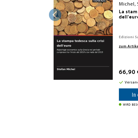
Michel, 
ung der Werke
La stamp
im 16. Jahrhundert
dell'eur
Edizioni S
zum Artik
66,90 
i in DE
Versan
enkorb
In
WIRD BE