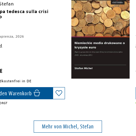
Stefan
a tedesca sulla crisi
o
apienza, 2026
el
€
dkostenfrei in DE
 den Warenkorb
SORGT
Mehr von Michel, Stefan