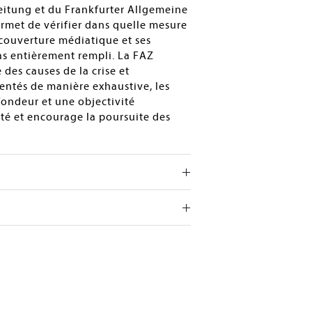
eitung et du Frankfurter Allgemeine
ermet de vérifier dans quelle mesure
 couverture médiatique et ses
pas entièrement rempli. La FAZ
 des causes de la crise et
ésentés de manière exhaustive, les
fondeur et une objectivité
ité et encourage la poursuite des