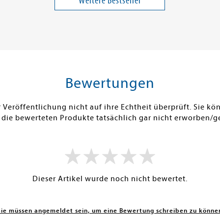
Weitere Bestseller
12,00 €
17,99 €
ei in DE
Versandkostenfrei in DE
Versandko
Warenkorb
Warenk
SOFORT LIEFERBAR
SOFORT LIE
Bewertungen
Veröffentlichung nicht auf ihre Echtheit überprüft. Sie 
 die bewerteten Produkte tatsächlich gar nicht erworben/g
Dieser Artikel wurde noch nicht bewertet.
Sie müssen angemeldet sein, um eine Bewertung schreiben zu könne