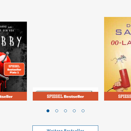
Michalsen, Andreas
Safier, David
lst mich
Scheinfasten - mein
00-Lasch
Masterplan