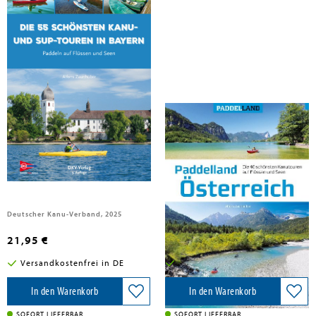
Zaunhuber, Alfons
Zaunhuber, Alfons
Die 55 schönsten Kanu- und SUP-
Paddelland Österreich
Touren in Bayern
Deutscher Kanu-Verband, 2025
Kettler, Thomas, 2025
21,95 €
26,90 €
Versandkostenfrei in DE
Versandkostenfrei in DE
In den Warenkorb
In den Warenkorb
SOFORT LIEFERBAR
SOFORT LIEFERBAR