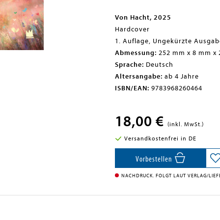
Von Hacht, 2025
Hardcover
1. Auflage, Ungekürzte Ausgabe
Abmessung:
252 mm x 8 mm x
Sprache:
Deutsch
Altersangabe:
ab 4 Jahre
ISBN/EAN:
9783968260464
18,00 €
(inkl. MwSt.)
Versandkostenfrei in DE
Vorbestellen
NACHDRUCK. FOLGT LAUT VERLAG/LIEFE