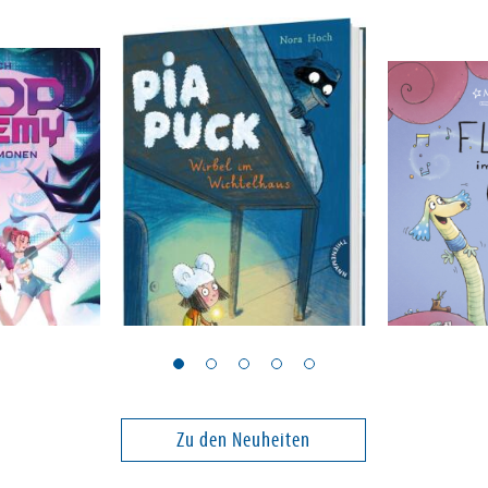
Hoch, Nora
Orths, Mark
 1: Tanz
Pia Puck
Floh im O
Zu den Neuheiten
14,00 €
14,00 €
ei in DE
Versandkostenfrei in DE
Versandko