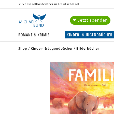
✓
Versandkostenfrei in Deutschland
❤ Jetzt spenden
ROMANE & KRIMIS
KINDER- & JUGENDBÜCHER
Shop
Kinder- & Jugendbücher
Bilderbücher
en submenu
en submenu