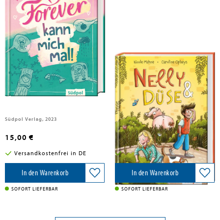
Mahne, Nicole
Mahne, Nicole; Opheys, Caroline
Forever kann mich mal
Nelly & Düse - Ein Schwein zieht
Leine
Band 3
Südpol Verlag, 2023
Südpol Verlag GmbH, 2023
15,00 €
13,00 €
Versandkostenfrei in DE
Versandkostenfrei in DE
In den Warenkorb
In den Warenkorb
SOFORT LIEFERBAR
SOFORT LIEFERBAR