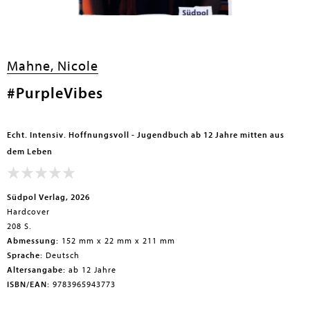
en submenu
Mahne, Nicole
en submenu
#PurpleVibes
en submenu
en submenu
Echt. Intensiv. Hoffnungsvoll - Jugendbuch ab 12 Jahre mitten aus
en submenu
dem Leben
en submenu
Südpol Verlag, 2026
Hardcover
208 S.
Abmessung:
152 mm x 22 mm x 211 mm
Sprache:
Deutsch
Altersangabe:
ab 12 Jahre
ISBN/EAN:
9783965943773
en submenu