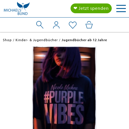
Tog
❤ Jetzt spenden
nav
Shop
Kinder- & Jugendbücher
Jugendbücher ab 12 Jahre
en submenu