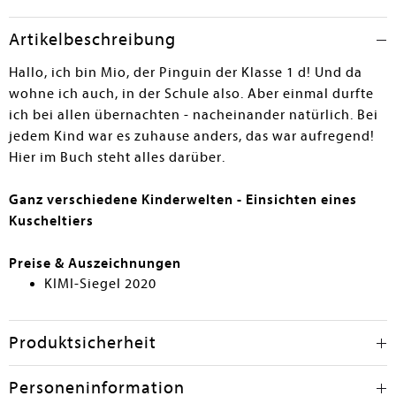
keine Hilfe sein. Denkbar ist, das Buch in den ersten
beiden Grundschulklassen einzusetzen und als
Artikelbeschreibung
gesellschaftskritische Gesprächsgrundlage zu nutzen;
denkbar ist auch ein therapeutischer Einsatz. - Ein sehr
Hallo, ich bin Mio, der Pinguin der Klasse 1 d! Und da
gelungenes Buch, das aber eher für eine sehr
wohne ich auch, in der Schule also. Aber einmal durfte
ausgesuchte Zielgruppe geeignet ist.
ich bei allen übernachten - nacheinander natürlich. Bei
jedem Kind war es zuhause anders, das war aufregend!
Birgit Karnbach
Hier im Buch steht alles darüber.
Ganz verschiedene Kinderwelten - Einsichten eines
Kuscheltiers
Preise & Auszeichnungen
KIMI-Siegel 2020
Produktsicherheit
Personeninformation