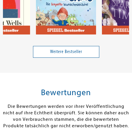
t
Dietl, Erhard; Maar, Paul
Licht, Kira
en in uns
Die Olchis und das Sams 1.
A Spark of Tim
Die kaputte
Verabredung i
Weitere Bestseller
Wunschmaschine
Band 1
Band 4
15,00 €
15,00 €
tenfrei in DE
Versandkostenfrei in DE
Versandkos
rb
Warenkorb
Warenko
Bewertungen
RBAR
SOFORT LIEFERBAR
SOFORT LIEFE
Die Bewertungen werden vor ihrer Veröffentlichung
nicht auf ihre Echtheit überprüft. Sie können daher auch
von Verbrauchern stammen, die die bewerteten
Produkte tatsächlich gar nicht erworben/genutzt haben.