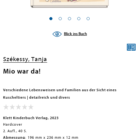
en submenu
en submenu
Blick ins Buch
en submenu
en submenu
Székessy, Tanja
en submenu
Mio war da!
en submenu
Verschiedene Lebensweisen und Familien aus der Sicht eines
Kuscheltiers | detailreich und divers
Klett Kinderbuch Verlag, 2023
Hardcover
2. Aufl., 40 S.
en submenu
Abmessung:
196 mm x 236 mm x 12 mm