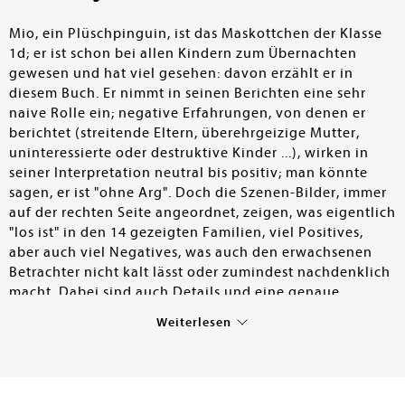
Mio, ein Plüschpinguin, ist das Maskottchen der Klasse
1d; er ist schon bei allen Kindern zum Übernachten
gewesen und hat viel gesehen: davon erzählt er in
diesem Buch. Er nimmt in seinen Berichten eine sehr
naive Rolle ein; negative Erfahrungen, von denen er
berichtet (streitende Eltern, überehrgeizige Mutter,
uninteressierte oder destruktive Kinder ...), wirken in
seiner Interpretation neutral bis positiv; man könnte
sagen, er ist "ohne Arg". Doch die Szenen-Bilder, immer
auf der rechten Seite angeordnet, zeigen, was eigentlich
"los ist" in den 14 gezeigten Familien, viel Positives,
aber auch viel Negatives, was auch den erwachsenen
Betrachter nicht kalt lässt oder zumindest nachdenklich
macht. Dabei sind auch Details und eine genaue
Beobachtung sehr wichtig. Viele dieser Szenen dürften
Weiterlesen
von Kindern im Vorschulalter nicht oder zumindest
nicht vollständig zu entschlüsseln sein, da sie ein
gewisses "Weltwissen" voraussetzen; der
kontrastierende (umfangreiche) Text dürfte da auch