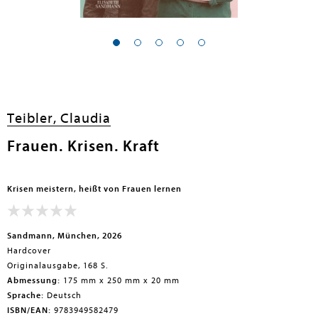
en submenu
en submenu
Teibler, Claudia
en submenu
Frauen. Krisen. Kraft
en submenu
Krisen meistern, heißt von Frauen lernen
en submenu
Sandmann, München, 2026
Hardcover
Originalausgabe, 168 S.
Abmessung:
175 mm x 250 mm x 20 mm
Sprache:
Deutsch
en submenu
ISBN/EAN:
9783949582479