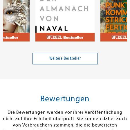
Jorgenson, Eric
Schwerdtfeger
). Giftige
Der Almanach von Naval
Punkt Punkt K
Ravikant
fertig ist die 
Weitere Bestseller
16,00 €
16,00 €
tenfrei in DE
Versandkostenfrei in DE
Versandkos
rb
Warenkorb
Warenko
Bewertungen
RBAR
SOFORT LIEFERBAR
SOFORT LIEFE
Die Bewertungen werden vor ihrer Veröffentlichung
nicht auf ihre Echtheit überprüft. Sie können daher auch
von Verbrauchern stammen, die die bewerteten