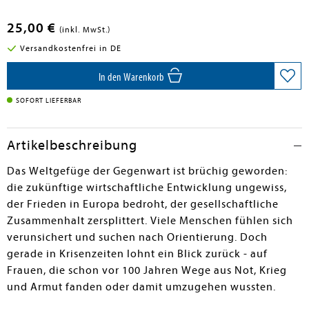
en submenu
25,00 €
(inkl. MwSt.)
en submenu
Versandkostenfrei in DE
en submenu
In den Warenkorb
SOFORT LIEFERBAR
Artikelbeschreibung
Das Weltgefüge der Gegenwart ist brüchig geworden:
die zukünftige wirtschaftliche Entwicklung ungewiss,
der Frieden in Europa bedroht, der gesellschaftliche
Zusammenhalt zersplittert. Viele Menschen fühlen sich
verunsichert und suchen nach Orientierung. Doch
gerade in Krisenzeiten lohnt ein Blick zurück - auf
Frauen, die schon vor 100 Jahren Wege aus Not, Krieg
und Armut fanden oder damit umzugehen wussten.