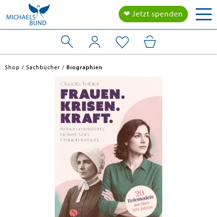
Tog
❤ Jetzt spenden
nav
Shop
Sachbücher
Biographien
en submenu