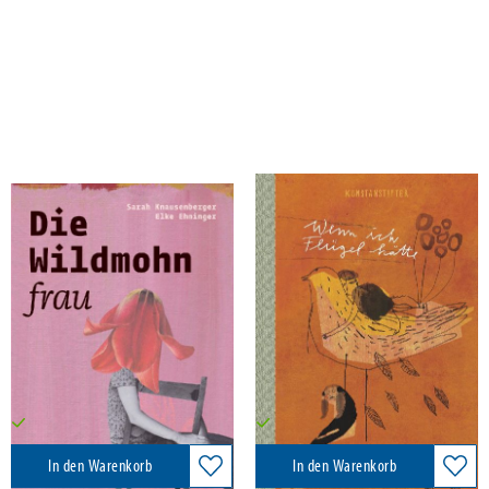
Knausenberger, Sarah
Dobrot, Nina; Knausenberger, Sarah
Die Wildmohnfrau
Wenn ich Flügel hätte
kunstanstifter GmbH, 2023
kunstanstifter GmbH, 2021
26,00 €
24,00 €
Versandkostenfrei in DE
Versandkostenfrei in DE
In den Warenkorb
In den Warenkorb