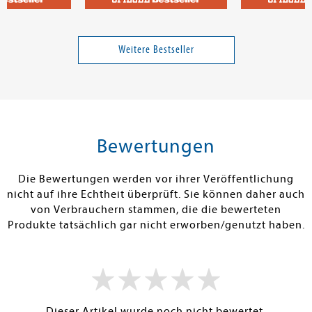
Mullen, Peter; Karwinkel, Fabian
Mühlhoff, Rai
Das NABU-Vogelbuch
Künstliche Int
der neue Fasc
Weitere Bestseller
Band 14789
19,99 €
26,00 €
tenfrei in DE
Versandkostenfrei in DE
Versandkos
rb
Warenkorb
Warenko
Bewertungen
RBAR
SOFORT LIEFERBAR
SOFORT LIEFE
Die Bewertungen werden vor ihrer Veröffentlichung
nicht auf ihre Echtheit überprüft. Sie können daher auch
von Verbrauchern stammen, die die bewerteten
Produkte tatsächlich gar nicht erworben/genutzt haben.
Dieser Artikel wurde noch nicht bewertet.