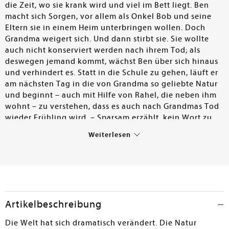
die Zeit, wo sie krank wird und viel im Bett liegt. Ben
macht sich Sorgen, vor allem als Onkel Bob und seine
Eltern sie in einem Heim unterbringen wollen. Doch
Grandma weigert sich. Und dann stirbt sie. Sie wollte
auch nicht konserviert werden nach ihrem Tod; als
deswegen jemand kommt, wächst Ben über sich hinaus
und verhindert es. Statt in die Schule zu gehen, läuft er
am nächsten Tag in die von Grandma so geliebte Natur
und beginnt – auch mit Hilfe von Rahel, die neben ihm
wohnt – zu verstehen, dass es auch nach Grandmas Tod
wieder Frühling wird. – Sparsam erzählt, kein Wort zu
viel, und doch entsteht beim Lesen eine dichte
Weiterlesen
Atmosphäre, die tief berührt. Die Illustrationen von
Kerstin Marie Backes in zurückhaltenden Farben sind
mal mehr eine Seitenverzierung mit Naturmotiven, mal
sind es ganzseitige Bilder, die eindrücklich das
Geschehen verstärken. Die Thematik ist vielschichtig,
ohne die Erzählung zu überlasten: es geht um den Tod
Artikelbeschreibung
geliebter Menschen, um den Tod an sich und wie wir
damit umgehen, um Respekt vor anderen Menschen, um
Die Welt hat sich dramatisch verändert. Die Natur