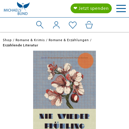
Tog
❤ Jetzt spenden
nav
Shop
Romane & Krimis
Romane & Erzählungen
Erzählende Literatur