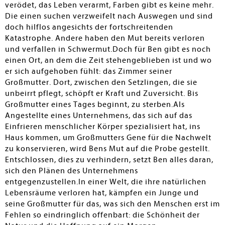
den Klimawandel, um Mut und Selbstvertrauen und um
verödet, das Leben verarmt, Farben gibt es keine mehr.
Stärke, die andere Menschen vermitteln. – Dringend
Die einen suchen verzweifelt nach Auswegen und sind
allen Beständen empfohlen!
doch hilflos angesichts der fortschreitenden
Katastrophe. Andere haben den Mut bereits verloren
Susanne Körber
und verfallen in Schwermut.Doch für Ben gibt es noch
einen Ort, an dem die Zeit stehengeblieben ist und wo
er sich aufgehoben fühlt: das Zimmer seiner
Großmutter. Dort, zwischen den Setzlingen, die sie
unbeirrt pflegt, schöpft er Kraft und Zuversicht. Bis
Großmutter eines Tages beginnt, zu sterben.Als
Angestellte eines Unternehmens, das sich auf das
Einfrieren menschlicher Körper spezialisiert hat, ins
Haus kommen, um Großmutters Gene für die Nachwelt
zu konservieren, wird Bens Mut auf die Probe gestellt.
Entschlossen, dies zu verhindern, setzt Ben alles daran,
sich den Plänen des Unternehmens
entgegenzustellen.In einer Welt, die ihre natürlichen
Lebensräume verloren hat, kämpfen ein Junge und
seine Großmutter für das, was sich den Menschen erst im
Fehlen so eindringlich offenbart: die Schönheit der